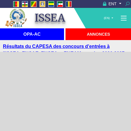
ENT
ISSEA
(EN)
OPA-AC
ANNONCES
Visite du Haut-Commissaire de Grande-Bretagne à
l'ISSEA