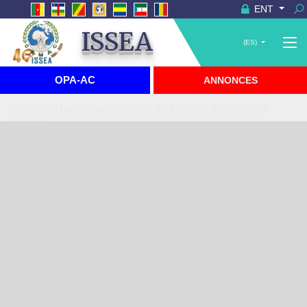
ENT
ISSEA
(ES)
OPA-AC
ANNONCES
Visite du Haut-Commissaire de Grande-Bretagne à
l'ISSEA