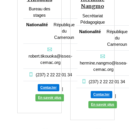
Nangmo
Bureau des
stages
Secrétariat
Pédagogique
Nationalité
République
du
Nationalité
République
Cameroun
du
Cameroun
robert.tikouoka@issea-
cemac.org
hermine.nangmo@issea-
cemac.org
(237) 2 22 22 01 34
(237) 2 22 22 01 34
Contacter
|
Contacter
|
En savoir plus
En savoir plus