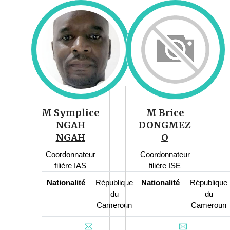
M Symplice
M Brice
NGAH
DONGMEZ
NGAH
O
Coordonnateur
Coordonnateur
filière IAS
filière ISE
Nationalité
République
Nationalité
République
du
du
Cameroun
Cameroun