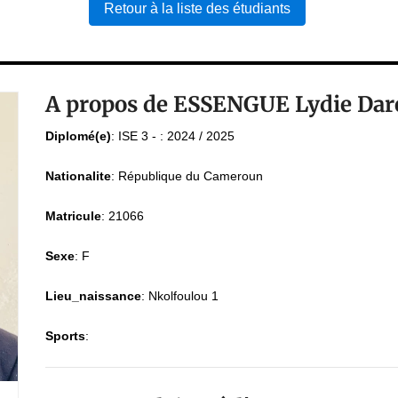
Retour à la liste des étudiants
A propos de ESSENGUE Lydie Dare
Diplomé(e)
:
ISE 3 - : 2024 / 2025
Nationalite
:
République du Cameroun
Matricule
:
21066
Sexe
:
F
Lieu_naissance
:
Nkolfoulou 1
Sports
: