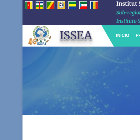
Institut
Sub-region
Instituto 
ISSEA
INICIO
P