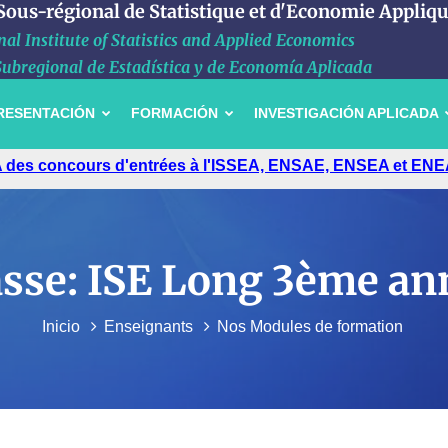
 Sous-régional de Statistique et d'Economie Appliq
al Institute of Statistics and Applied Economics
Subregional de Estadística y de Economía Aplicada
RESENTACIÓN
FORMACIÓN
INVESTIGACIÓN APLICADA
 des concours d'entrées à l'ISSEA, ENSAE, ENSEA et ENE
asse: ISE Long 3ème an
Inicio
Enseignants
Nos Modules de formation