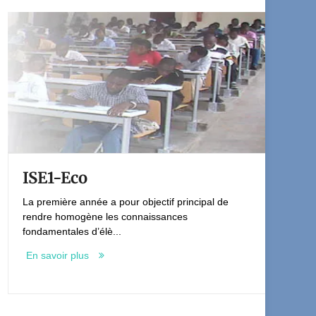
ISE1-Eco
IS
La première année a pour objectif principal de
La p
rendre homogène les connaissances
ren
fondamentales d’élè...
fond
En savoir plus
En 