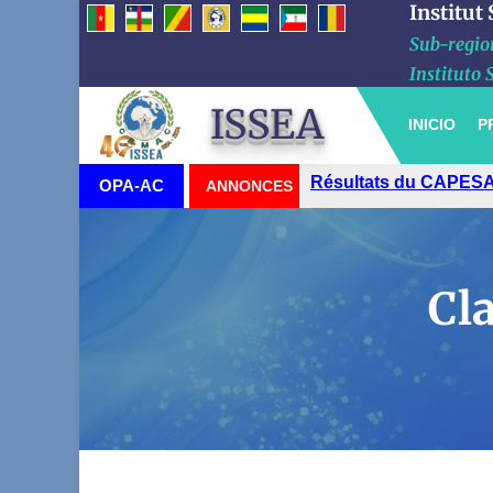
Institut
Sub-region
Instituto 
ISSEA
INICIO
P
Résultats du CAPESA
OPA-AC
ANNONCES
Cl