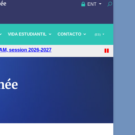
uée
ENT
VIDA ESTUDIANTIL
CONTACTO
(ES)
AM, session 2026-2027
née