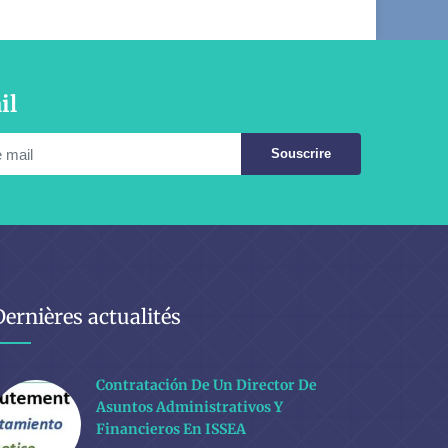
il
Souscrire
Dernières actualités
Contratación De Un Director De
Asuntos Administrativos Y
Financieros En ISSEA