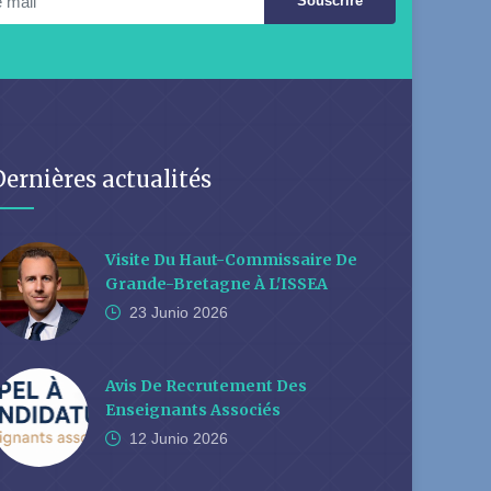
Souscrire
Dernières actualités
Visite Du Haut-Commissaire De
Grande-Bretagne À L'ISSEA
23 Junio
2026
Avis De Recrutement Des
Enseignants Associés
12 Junio
2026