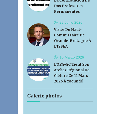
La Contratación De
Dos Profesores
Permanentes
23 Junio
2026
Visite Du Haut-
Commissaire De
Grande-Bretagne À
L'ISSEA
10 Marzo
2026
L'OPA-AC Tient Son
Atelier Régional De
Clôture Ce 11 Mars
2026 À Yaoundé
Galerie photos