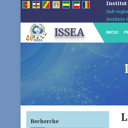
Institut
Sub-region
Instituto 
ISSEA
INICIO
P
L
Recherche