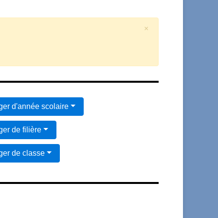
×
er d'année scolaire
er de filière
er de classe