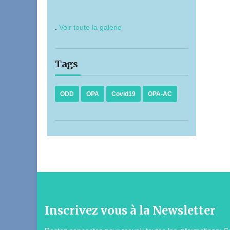
.
Voir toute la galerie
Tags
ODD
OPA
Covid19
OPA-AC
Inscrivez vous à la Newsletter