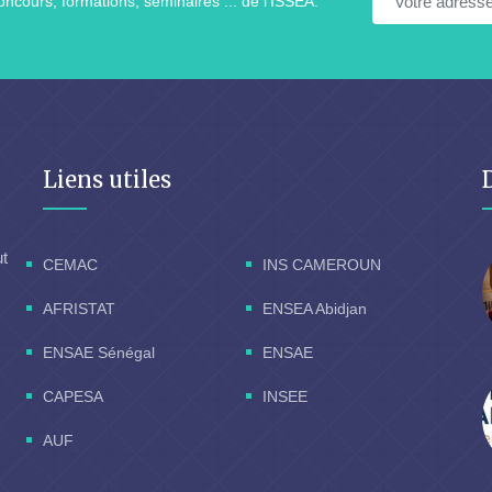
ncours, formations, séminaires ... de l'ISSEA.
Liens utiles
ut
CEMAC
INS CAMEROUN
AFRISTAT
ENSEA Abidjan
ENSAE Sénégal
ENSAE
CAPESA
INSEE
AUF