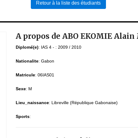
Retour à la liste des étudiants
A propos de ABO EKOMIE Alain 
Diplomé(e)
:
IAS 4 - : 2009 / 2010
Nationalite
:
Gabon
Matricule
:
06IAS01
Sexe
:
M
Lieu_naissance
:
Libreville (République Gabonaise)
Sports
: