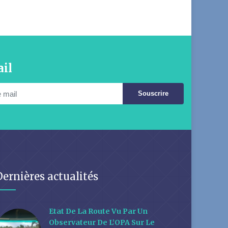
il
Souscrire
Dernières actualités
Etat De La Route Vu Par Un
Observateur De L’OPA Sur Le