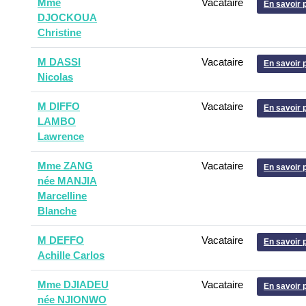
Mme
Vacataire
En savoir 
DJOCKOUA
Christine
M DASSI
Vacataire
En savoir 
Nicolas
M DIFFO
Vacataire
En savoir 
LAMBO
Lawrence
Mme ZANG
Vacataire
En savoir 
née MANJIA
Marcelline
Blanche
M DEFFO
Vacataire
En savoir 
Achille Carlos
Mme DJIADEU
Vacataire
En savoir 
née NJIONWO