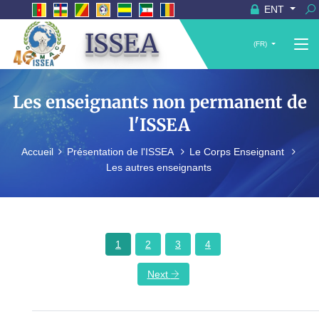
ENT
ISSEA
(FR)
Les enseignants non permanent de
l'ISSEA
Accueil
Présentation de l'ISSEA
Le Corps Enseignant
Les autres enseignants
1
2
3
4
Next