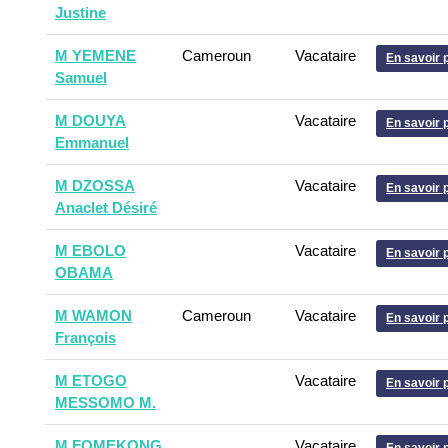
Justine
M YEMENE
Cameroun
Vacataire
En savoir 
Samuel
M DOUYA
Vacataire
En savoir 
Emmanuel
M DZOSSA
Vacataire
En savoir 
Anaclet Désiré
M EBOLO
Vacataire
En savoir 
OBAMA
M WAMON
Cameroun
Vacataire
En savoir 
François
M ETOGO
Vacataire
En savoir 
MESSOMO M.
M FOMEKONG
Vacataire