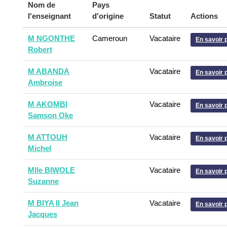
Nom de
Pays
l'enseignant
d'origine
Statut
Actions
M NGONTHE
Cameroun
Vacataire
En savoir 
Robert
M ABANDA
Vacataire
En savoir 
Ambroise
M AKOMBI
Vacataire
En savoir 
Samson Oke
M ATTOUH
Vacataire
En savoir 
Michel
Mlle BIWOLE
Vacataire
En savoir 
Suzanne
M BIYA II Jean
Vacataire
En savoir 
Jacques