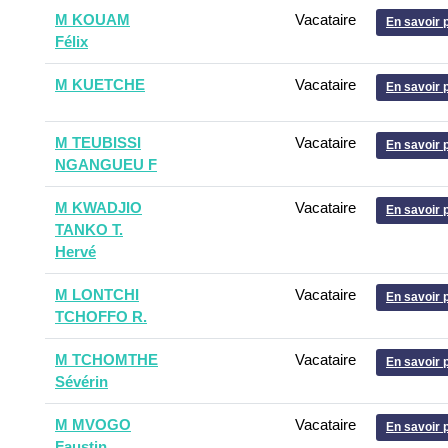
M KOUAM
Vacataire
En savoir 
Félix
M KUETCHE
Vacataire
En savoir 
M TEUBISSI
Vacataire
En savoir 
NGANGUEU F
M KWADJIO
Vacataire
En savoir 
TANKO T.
Hervé
M LONTCHI
Vacataire
En savoir 
TCHOFFO R.
M TCHOMTHE
Vacataire
En savoir 
Sévérin
M MVOGO
Vacataire
En savoir 
Faustin