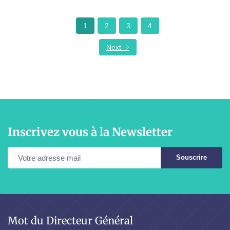
1
2
3
4
Next
Inscrivez vous à la Newsletter
Souscrire
Mot du Directeur Général