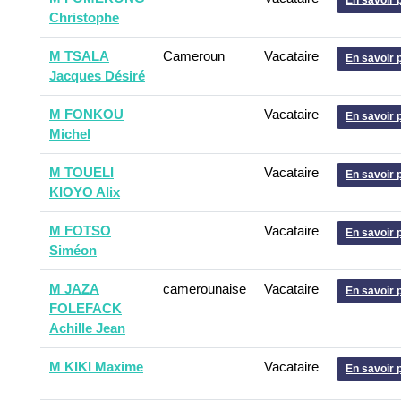
En savoir 
Christophe
M TSALA
Cameroun
Vacataire
En savoir 
Jacques Désiré
M FONKOU
Vacataire
En savoir 
Michel
M TOUELI
Vacataire
En savoir 
KIOYO Alix
M FOTSO
Vacataire
En savoir 
Siméon
M JAZA
camerounaise
Vacataire
En savoir 
FOLEFACK
Achille Jean
M KIKI Maxime
Vacataire
En savoir 