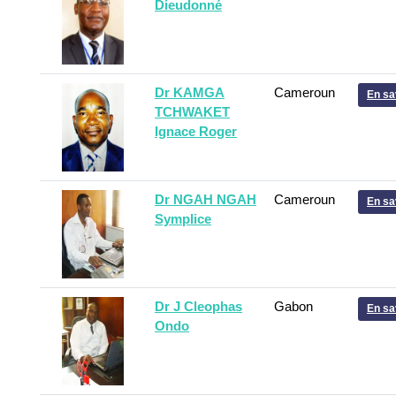
Dieudonné
Dr KAMGA
Cameroun
En sa
TCHWAKET
Ignace Roger
Dr NGAH NGAH
Cameroun
En sa
Symplice
Dr J Cleophas
Gabon
En sa
Ondo