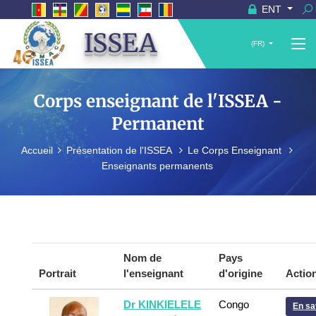
ENT
ISSEA
(FR)
Corps enseignant de l'ISSEA -
Permanent
Accueil
Présentation de l'ISSEA
Le Corps Enseignant
Enseignants permanents
Nom de
Pays
Portrait
l'enseignant
d'origine
Actio
Dr KINKIELELE
Congo
En sa