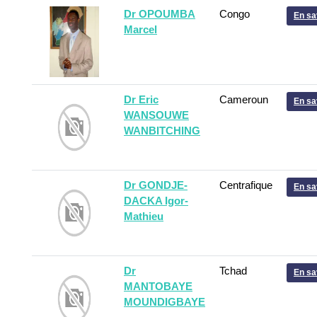
Dr OPOUMBA
Congo
En sa
Marcel
Dr Eric
Cameroun
En sa
WANSOUWE
WANBITCHING
Dr GONDJE-
Centrafique
En sa
DACKA Igor-
Mathieu
Dr
Tchad
En sa
MANTOBAYE
MOUNDIGBAYE