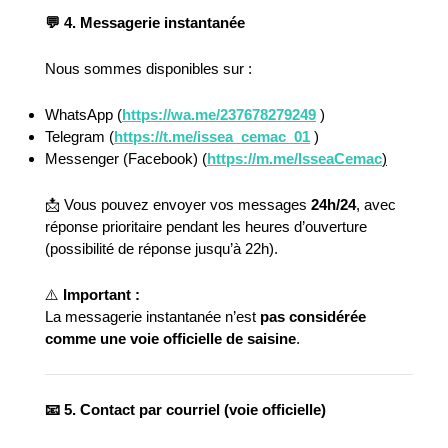
💬
4. Messagerie instantanée
Nous sommes disponibles sur :
WhatsApp (
https://wa.me/237678279249
)
Telegram (
https://t.me/issea_cemac_01
)
Messenger (Facebook) (
https://m.me/IsseaCemac
)
📩 Vous pouvez envoyer vos messages
24h/24
, avec
réponse prioritaire pendant les heures d’ouverture
(possibilité de réponse jusqu’à 22h).
⚠️
Important :
La messagerie instantanée n’est
pas considérée
comme une voie officielle de saisine
.
📧
5. Contact par courriel (voie officielle)