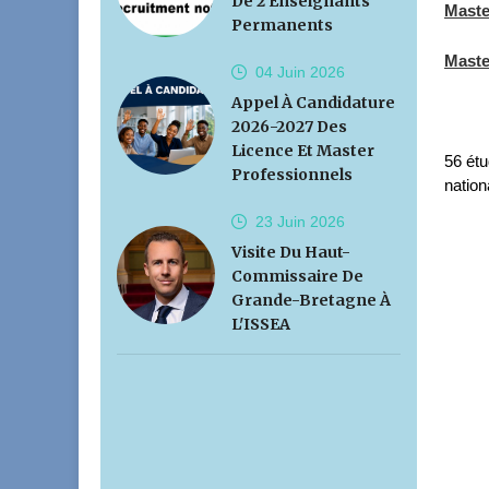
De 2 Enseignants
Maste
Permanents
Maste
04 Juin
2026
Appel À Candidature
2026-2027 Des
Licence Et Master
56 étu
Professionnels
nation
23 Juin
2026
Visite Du Haut-
Commissaire De
Grande-Bretagne À
L'ISSEA