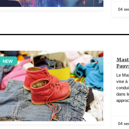
04 se
1 teachers
Mast
NEW
Pauv
Le Mas
vise à
condui
dans l
approc
04 se