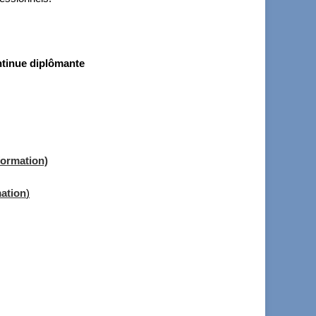
ontinue diplômante
formation)
mation
)