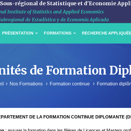
 Sous-régional de Statistique et d'Economie Appl
al Institute of Statistics and Applied Economics
Subregional de Estadística y de Economía Aplicada
PRÉSENTATION
FORMATIONS
RECHERCHE APPLIQUÉ
nités de Formation Di
il
Nos Formations
Formation continue
Formation diplô
EPARTEMENT DE LA FORMATION CONTINUE DIPLOMANTE (D
on
: assurer la formation dans les filières de Licences et Masters pro