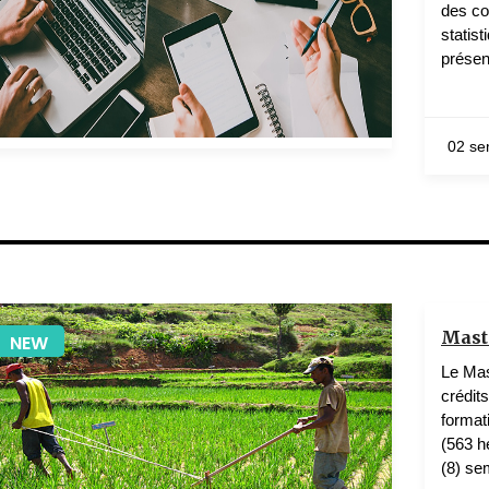
des co
statist
présen
02 se
1 teachers
Maste
NEW
Le Mas
crédit
format
(563 h
(8) se