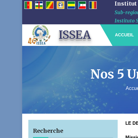
Institut
Sub-region
Instituto 
ISSEA
ACCUEIL
Nos 5 U
Accue
LE D
Recherche
Missi