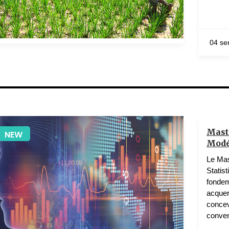
04 se
KAMGA TCHWAKET Ignace Roger
1 teachers
Mast
NEW
Modél
Le Mas
Statis
fondem
acquer
concev
conven