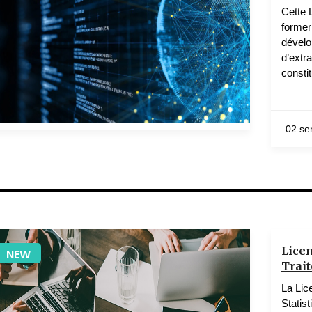
Cette 
former
dévelo
d’extr
consti
02 se
1 teachers
Licen
NEW
Trai
La Lic
Statis