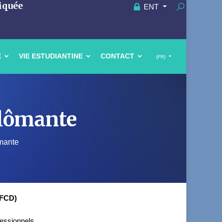
iquée
ENT
E
VIE ESTUDIANTINE
CONTACT
(FR)
plômante
mante
FCD)
fessionnels.