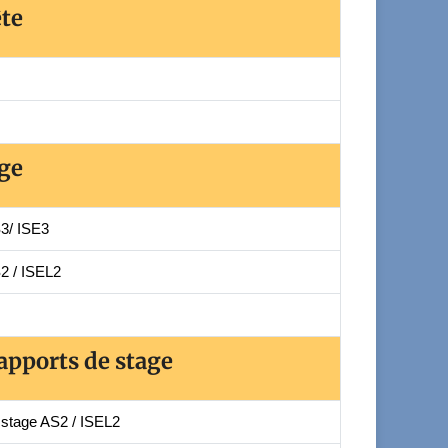
ête
age
S3/ ISE3
2 / ISEL2
apports de stage
 stage AS2 / ISEL2