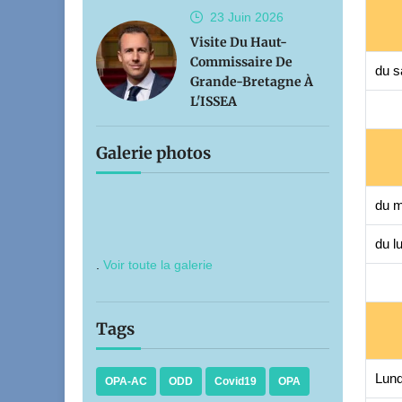
23 Juin
2026
Visite Du Haut-
Commissaire De
du s
Grande-Bretagne À
L'ISSEA
Galerie photos
du m
du l
.
Voir toute la galerie
Tags
Lund
OPA-AC
ODD
Covid19
OPA