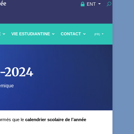
uée
ENT
E
VIE ESTUDIANTINE
CONTACT
(FR)
3-2024
émique
nformés que le
calendrier scolaire de l’année