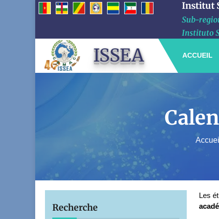
Institut
Sub-region
Instituto 
ISSEA
ACCUEIL
Calen
Accuei
Les ét
Recherche
acadé