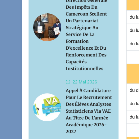
Direction Générale
Des Impôts Du
Cameroun Scellent
du l
Un Partenariat
Stratégique Au
du l
Service De La
Formation
du lu
D’excellence Et Du
Renforcement Des
Capacités
Institutionnelles
22 Mai
2026
du d
Appel À Candidature
Pour Le Recrutement
du l
Des Élèves Analystes
Statisticiens Via VAE
du l
Au Titre De L'année
Académique 2026-
2027