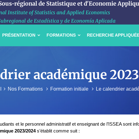
 Sous-régional de Statistique et d'Economie Appliq
al Institute of Statistics and Applied Economics
Subregional de Estadística y de Economía Aplicada
PRÉSENTATION
FORMATIONS
RECHERCHE APPLIQUÉ
drier académique 202
l
Nos Formations
Formation initiale
Le calendrier acad
udiants et le personnel administratif et enseignant de l’ISSEA sont i
mique 2023/2024
s’établit comme suit :