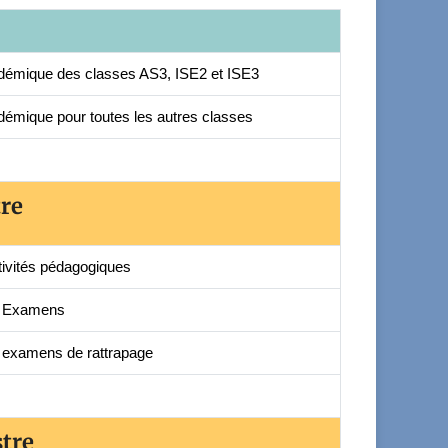
démique des classes AS3, ISE2 et ISE3
émique pour toutes les autres classes
re
tivités pédagogiques
t Examens
t examens de rattrapage
tre