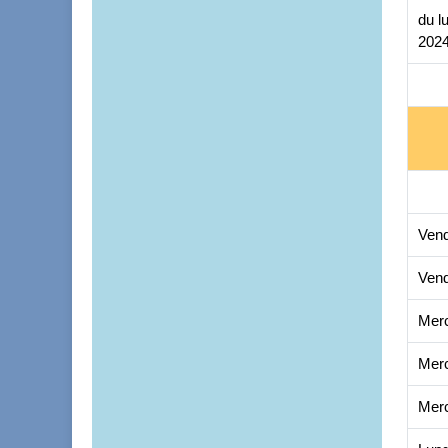
du l
202
Vend
Vend
Merc
Merc
Merc