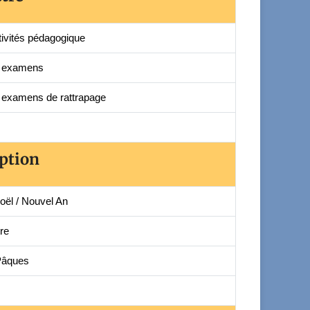
tivités pédagogique
t examens
t examens de rattrapage
ption
oël / Nouvel An
re
Pâques