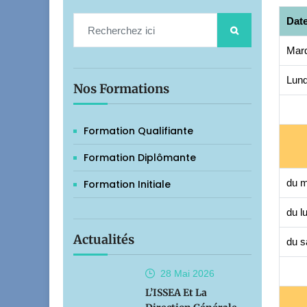
Dat
Mard
Lund
Nos Formations
Formation Qualifiante
Formation Diplômante
du m
Formation Initiale
du l
Actualités
du s
28 Mai
2026
L’ISSEA Et La