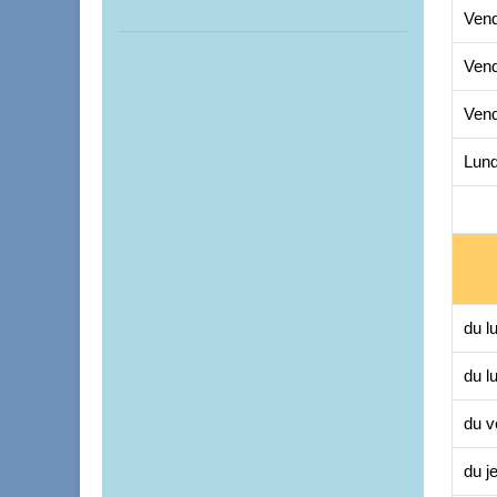
Vend
Vend
Vend
Lund
du l
du l
du v
du j