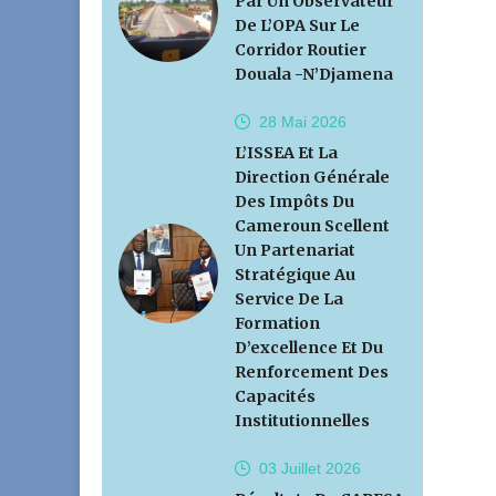
Par Un Observateur
De L’OPA Sur Le
Corridor Routier
Douala -N’Djamena
28 Mai
2026
L’ISSEA Et La
Direction Générale
Des Impôts Du
Cameroun Scellent
Un Partenariat
Stratégique Au
Service De La
Formation
D’excellence Et Du
Renforcement Des
Capacités
Institutionnelles
03 Juillet
2026