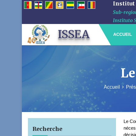
Institut
Sub-region
Instituto 
ISSEA
ACCUEIL
Le
Accueil
Prés
Le Con
Recherche
nécess
décisi