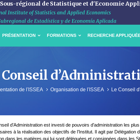
 Sous-régional de Statistique et d'Economie Appl
al Institute of Statistics and Applied Economics
Subregional de Estadística y de Economía Aplicada
PRÉSENTATION
FORMATIONS
RECHERCHE APPLIQUÉ
 Conseil d’Administrat
entation de l'ISSEA
Organisation de l'ISSEA
Le Conseil d
seil d’Administration est investi de pouvoirs d’administration les plus
aires à la réalisation des objectifs de l’Institut. Il agit par Délégati
on dans les matières qui lui sont déléguées et consignées dans les S