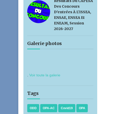
Résultats Du CAPESA
Des Concours
D'entrées À L'ISSEA,
ENSAE, ENSEA Et
ENEAM, Session
2026-2027
Galerie photos
.
Voir toute la galerie
Tags
ODD
OPA-AC
Covid19
OPA