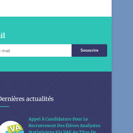
il
Souscrire
Dernières actualités
Appel À Candidature Pour Le
Recrutement Des Élèves Analystes
Statisticiens Via VAE Au Titre De