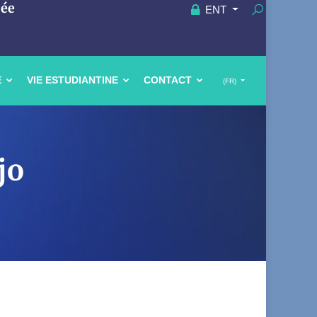
uée
ENT
E
VIE ESTUDIANTINE
CONTACT
(FR)
jo