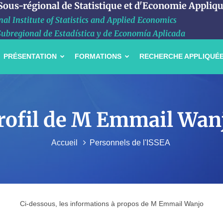
 Sous-régional de Statistique et d'Economie Appliq
al Institute of Statistics and Applied Economics
Subregional de Estadística y de Economía Aplicada
PRÉSENTATION
FORMATIONS
RECHERCHE APPLIQUÉ
rofil de M Emmail Wan
Accueil
Personnels de l'ISSEA
Ci-dessous, les informations à propos de M Emmail Wanjo