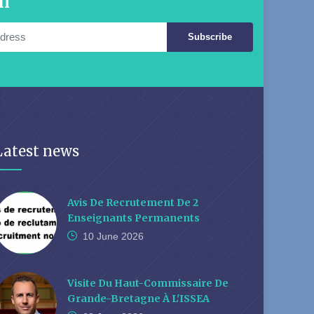
il
Subscribe
Latest news
Avis De Recrutement De 2
Enseignants Permanents
10 June
2026
Visite Du Haut-Commissaire De
Grande-Bretagne À L'ISSEA