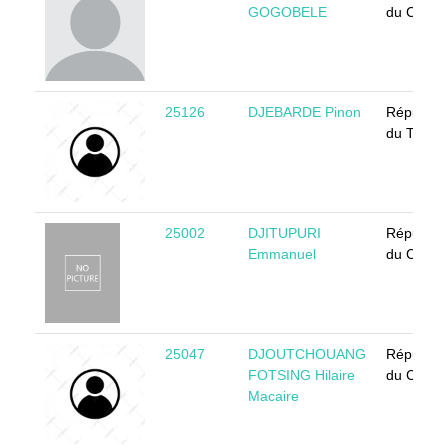
GOGOBELE
du Came
25126
DJEBARDE Pinon
Républiq
du Tchad
25002
DJITUPURI
Républiq
Emmanuel
du Came
25047
DJOUTCHOUANG
Républiq
FOTSING Hilaire
du Came
Macaire