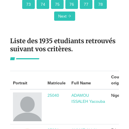
73
74
75
76
77
78
Next
Liste des 1935 etudiants retrouvés
suivant vos critères.
Country 
Portrait
Matricule
Full Name
origin
25040
ADAMOU
Niger
ISSALEH Yacouba