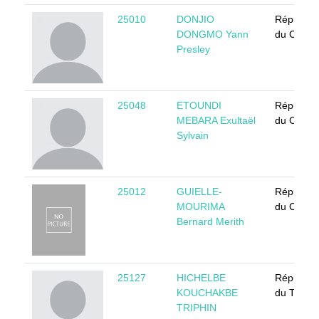
25010
DONJIO
Républiq
DONGMO Yann
du Came
Presley
25048
ETOUNDI
Républiq
MEBARA Exultaël
du Came
Sylvain
25012
GUIELLE-
Républiq
MOURIMA
du Congo
Bernard Merith
25127
HICHELBE
Républiq
KOUCHAKBE
du Tchad
TRIPHIN