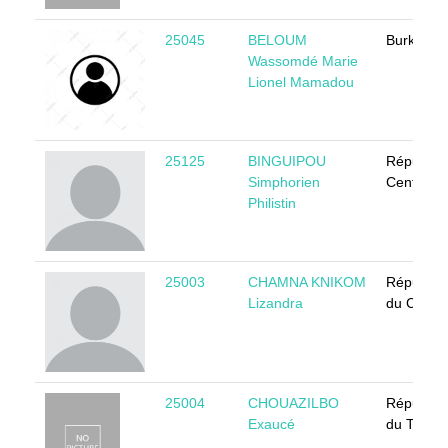
25045
BELOUM
Burkina 
Wassomdé Marie
Lionel Mamadou
25125
BINGUIPOU
Républiq
Simphorien
Centrafri
Philistin
25003
CHAMNA KNIKOM
Républiq
Lizandra
du Came
25004
CHOUAZILBO
Républiq
Exaucé
du Tchad