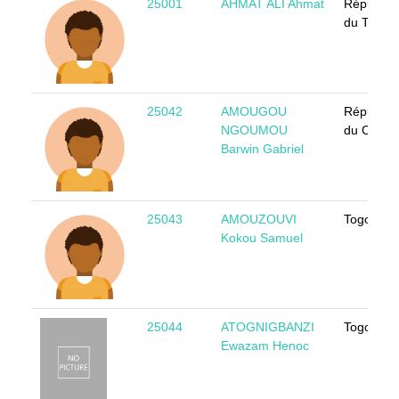
25001
AHMAT ALI Ahmat
Républiq
du Tchad
25042
AMOUGOU
Républiq
NGOUMOU
du Came
Barwin Gabriel
25043
AMOUZOUVI
Togo
Kokou Samuel
25044
ATOGNIGBANZI
Togo
Ewazam Henoc