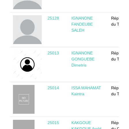
25128
IGNANONE
Républiq
FANDEUBE
du Tchad
SALEH
25013
IGNANONE
Républiq
GONGUEBE
du Tchad
Dimetris
25014
ISSA MAHAMAT
Républiq
Kaintra
du Tchad
25015
KAKGOUE
Républiq
KAKGOUE Arold
du Came