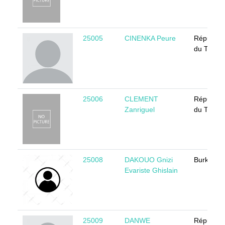
25005
CINENKA Peure
Républiq
du Tchad
25006
CLEMENT
Républiq
Zanriguel
du Tchad
25008
DAKOUO Gnizi
Burkina 
Evariste Ghislain
25009
DANWE
Républiq