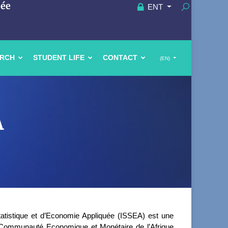
uée
ENT
ARCH
STUDENT LIFE
CONTACT
(EN)
A
Statistique et d’Economie Appliquée (ISSEA) est une
la Communauté Economique et Monétaire de l’Afrique