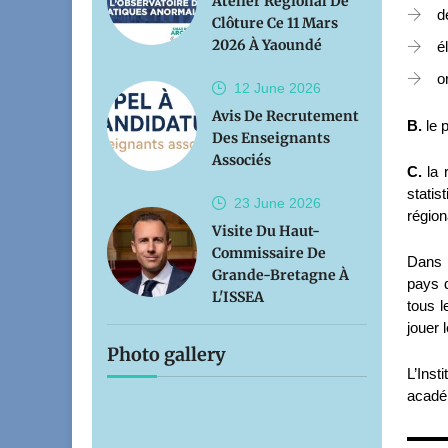
Atelier Régional De
d
Clôture Ce 11 Mars
2026 À Yaoundé
é
o
12 June
2026
Avis De Recrutement
B.
le 
Des Enseignants
Associés
C.
la 
statis
23 June
2026
région
Visite Du Haut-
Commissaire De
Dans l
Grande-Bretagne À
pays d
L'ISSEA
tous l
jouer 
Photo gallery
L’Inst
acadé