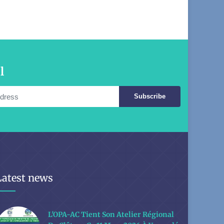
l
Subscribe
Latest news
L'OPA-AC Tient Son Atelier Régional