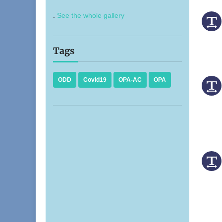
.
See the whole gallery
Tags
ODD
Covid19
OPA-AC
OPA