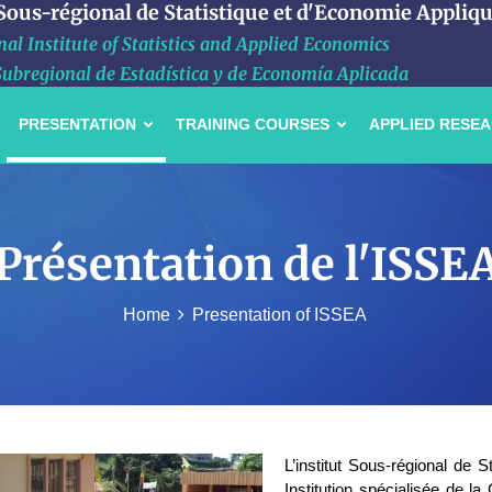
 Sous-régional de Statistique et d'Economie Appliq
al Institute of Statistics and Applied Economics
Subregional de Estadística y de Economía Aplicada
PRESENTATION
TRAINING COURSES
APPLIED RESE
Présentation de l'ISSE
Home
Presentation of ISSEA
L’institut Sous-régional de 
Institution spécialisée de 