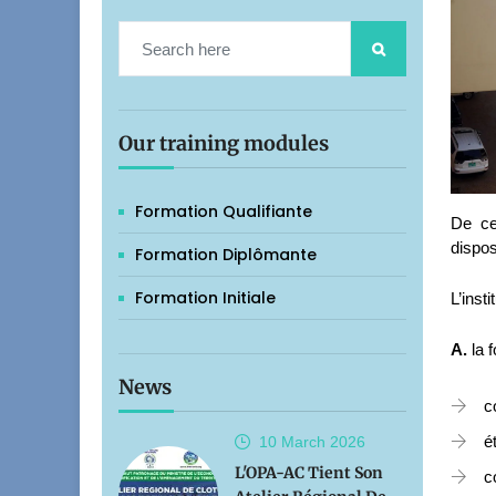
Our training modules
Formation Qualifiante
De ce 
dispos
Formation Diplômante
Formation Initiale
L’insti
A.
la 
News
c
é
10 March
2026
L'OPA-AC Tient Son
c