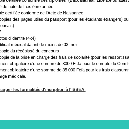
ie certifiée conforme des diplômes (Baccalauréat, Licence ou attesta
é de note de troisième année
ie certifiée conforme de l’Acte de Naissance
opies des pages utiles du passport (pour les étudiants étrangers) ou la
ounais)
V
tos d’identité (4x4)
tificat médical datant de moins de 03 mois
copie du récépissé du concours
opie de la prise en charge des frais de scolarité (pour les ressorti
ment obligatoire d’une somme de 3000 Fcfa pour le compte du Comit
ent obligatoire d’une somme de 85 000 Fcfa pour les frais d’assuran
arge médicale.
arger les formalités d'incription à l'ISSEA.