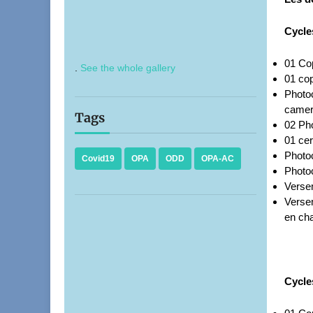
Cycle
01 Cop
.
See the whole gallery
01 cop
Photoc
camer
Tags
02 Pho
01 cer
Photo
Covid19
OPA
ODD
OPA-AC
Photoc
Verse
Versem
en ch
Cycle