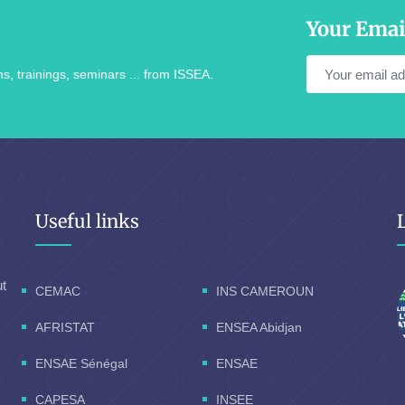
Your Emai
s, trainings, seminars ... from ISSEA.
Useful links
ut
CEMAC
INS CAMEROUN
AFRISTAT
ENSEA Abidjan
ENSAE Sénégal
ENSAE
CAPESA
INSEE