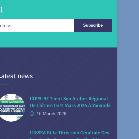
l
Subscribe
Latest news
L'OPA-AC Tient Son Atelier Régional
De Clôture Ce 11 Mars 2026 À Yaoundé
10 March
2026
L’ISSEA Et La Direction Générale Des