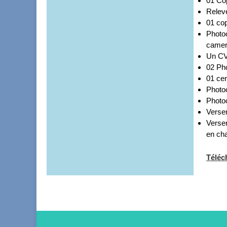
01 Cop
Relev
01 cop
Photoc
camer
Un C
02 Pho
01 cer
Photo
Photoc
Verse
Versem
en ch
Téléch