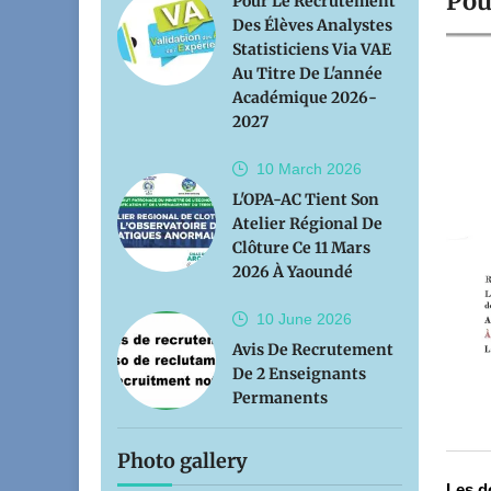
Pou
Pour Le Recrutement
Des Élèves Analystes
Statisticiens Via VAE
Au Titre De L'année
Académique 2026-
2027
10 March
2026
L'OPA-AC Tient Son
Atelier Régional De
Clôture Ce 11 Mars
2026 À Yaoundé
10 June
2026
Avis De Recrutement
De 2 Enseignants
Permanents
Photo gallery
Les d