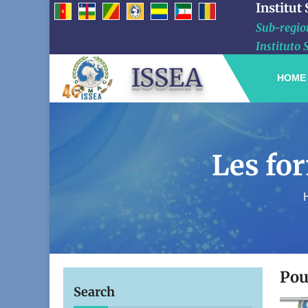
Institut
Sub-region
Instituto 
ISSEA
HOME
Les for
Pou
Search