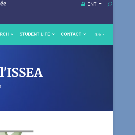
uée
ENT
ARCH
STUDENT LIFE
CONTACT
(EN)
 l'ISSEA
s