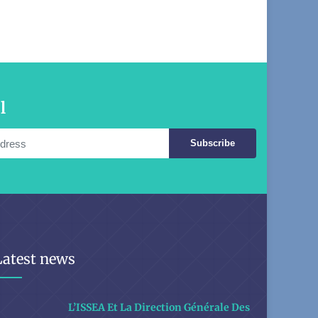
l
Subscribe
Latest news
L’ISSEA Et La Direction Générale Des