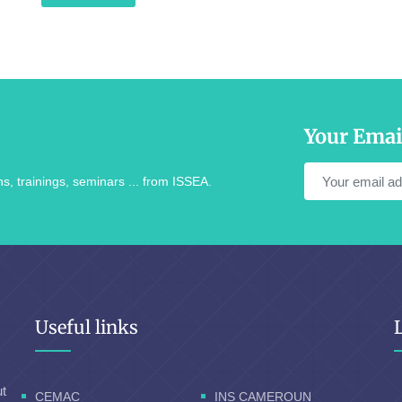
Your Emai
s, trainings, seminars ... from ISSEA.
Useful links
ut
CEMAC
INS CAMEROUN