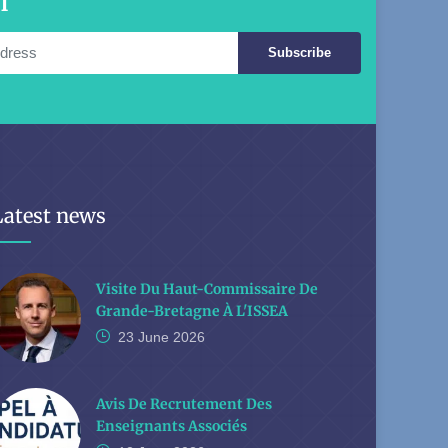
l
Subscribe
Latest news
Visite Du Haut-Commissaire De
Grande-Bretagne À L'ISSEA
23 June
2026
Avis De Recrutement Des
Enseignants Associés