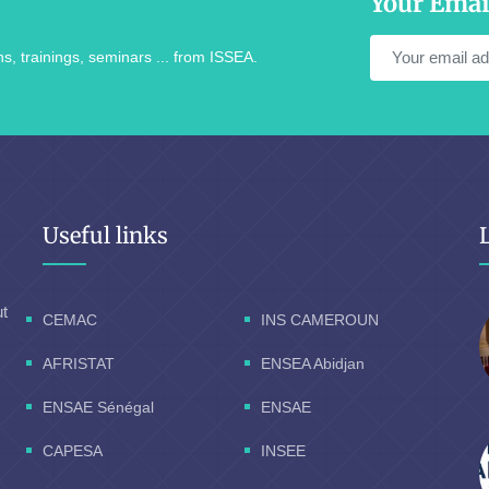
Your Emai
s, trainings, seminars ... from ISSEA.
Useful links
ut
CEMAC
INS CAMEROUN
AFRISTAT
ENSEA Abidjan
ENSAE Sénégal
ENSAE
CAPESA
INSEE