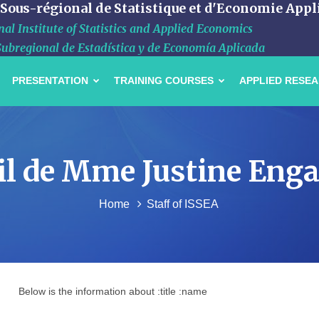
 Sous-régional de Statistique et d'Economie Appl
al Institute of Statistics and Applied Economics
Subregional de Estadística y de Economía Aplicada
PRESENTATION
TRAINING COURSES
APPLIED RESE
il de Mme Justine En
Home
Staff of ISSEA
Below is the information about :title :name