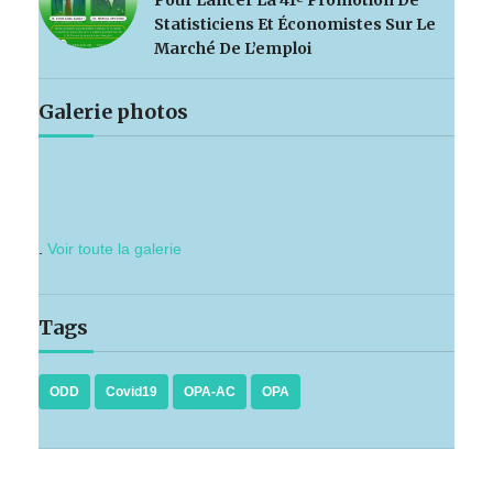
Pour Lancer La 41ᵉ Promotion De
Statisticiens Et Économistes Sur Le
Marché De L’emploi
Galerie photos
.
Voir toute la galerie
Tags
ODD
Covid19
OPA-AC
OPA