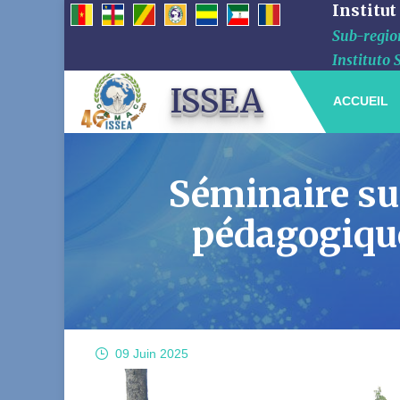
Institut
Sub-region
Instituto 
ISSEA
ACCUEIL
Séminaire sur
pédagogique
09 Juin
2025