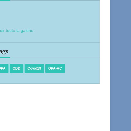
oir toute la galerie
ags
OPA
ODD
Covid19
OPA-AC