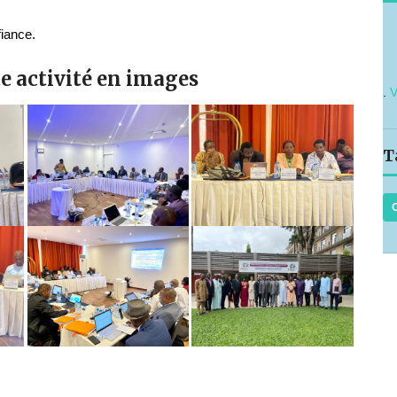
fiance.
e activité en images
.
V
T