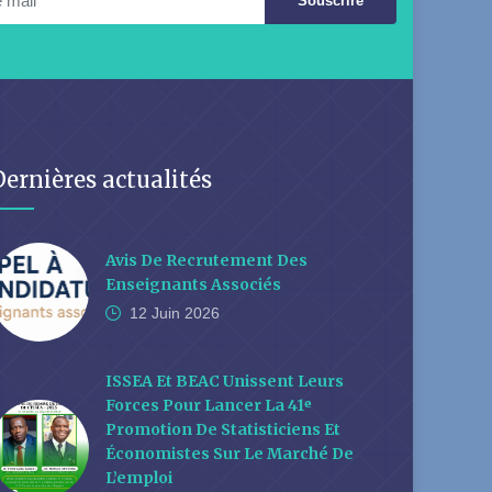
Souscrire
Dernières actualités
Avis De Recrutement Des
Enseignants Associés
12 Juin
2026
ISSEA Et BEAC Unissent Leurs
Forces Pour Lancer La 41ᵉ
Promotion De Statisticiens Et
Économistes Sur Le Marché De
L’emploi