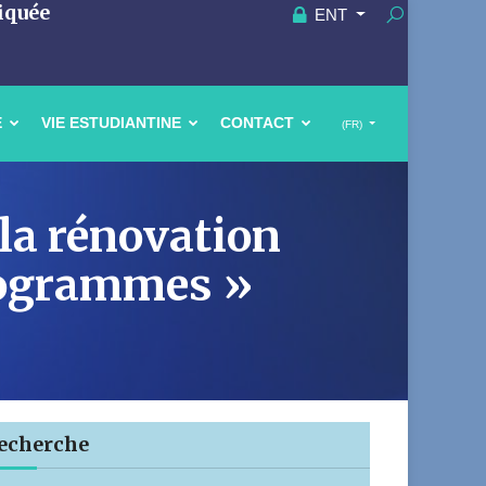
iquée
ENT
E
VIE ESTUDIANTINE
CONTACT
(FR)
 la rénovation
programmes »
echerche