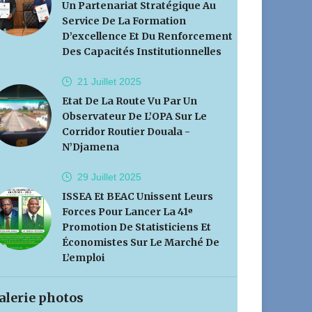
Un Partenariat Stratégique Au
Service De La Formation
D’excellence Et Du Renforcement
Des Capacités Institutionnelles
21 Juillet
2025
Etat De La Route Vu Par Un
Observateur De L’OPA Sur Le
Corridor Routier Douala -
N’Djamena
29 Juillet
2025
ISSEA Et BEAC Unissent Leurs
Forces Pour Lancer La 41ᵉ
Promotion De Statisticiens Et
Économistes Sur Le Marché De
L’emploi
alerie photos