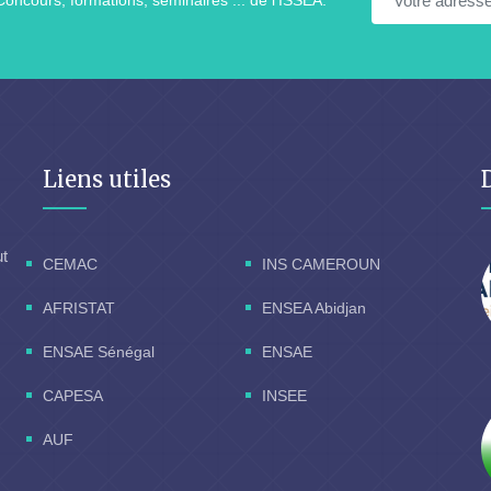
Concours, formations, séminaires ... de l'ISSEA.
Liens utiles
ut
CEMAC
INS CAMEROUN
AFRISTAT
ENSEA Abidjan
ENSAE Sénégal
ENSAE
CAPESA
INSEE
AUF