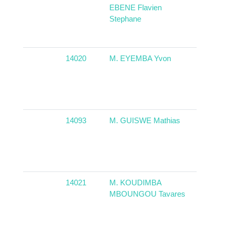
EBENE Flavien
Stephane
14020
M. EYEMBA Yvon
Gabon
14093
M. GUISWE Mathias
Camer
14021
M. KOUDIMBA
Congo
MBOUNGOU Tavares