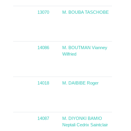
13070
M. BOUBA TASCHOBE
14086
M. BOUTMAN Vianney
Camer
Wilfried
14018
M. DAIBIBE Roger
Tchad
14087
M. DIYONKI BAMIO
Camer
Neptali Cedrix Saintclair