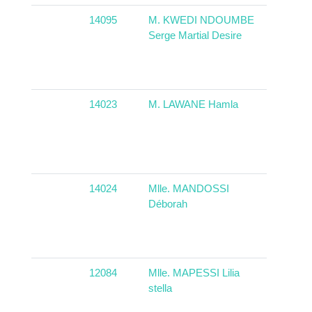
14095
M. KWEDI NDOUMBE
Camer
Serge Martial Desire
14023
M. LAWANE Hamla
Tchad
14024
Mlle. MANDOSSI
Congo
Déborah
12084
Mlle. MAPESSI Lilia
stella