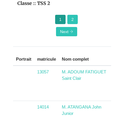
Classe :: TSS 2
1
2
Next
Pays
Portrait
matricule
Nom complet
d'origi
13057
M. ADOUM FATIGUET
RCA
Saint Clair
14014
M. ATANGANA John
RCA
Junior