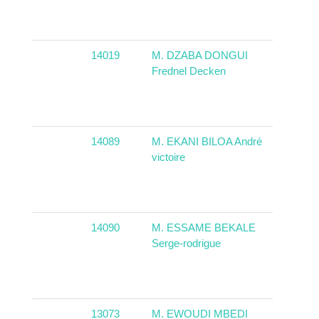
14019
M. DZABA DONGUI
Congo
Frednel Decken
14089
M. EKANI BILOA André
Camer
victoire
14090
M. ESSAME BEKALE
Serge-rodrigue
13073
M. EWOUDI MBEDI
Camer