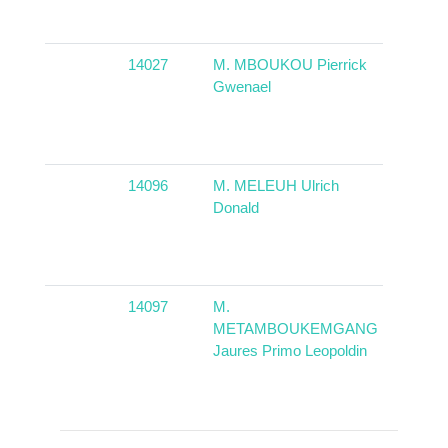
14027
M. MBOUKOU Pierrick
Congo
Gwenael
14096
M. MELEUH Ulrich
Camer
Donald
14097
M.
Camer
METAMBOUKEMGANG
Jaures Primo Leopoldin