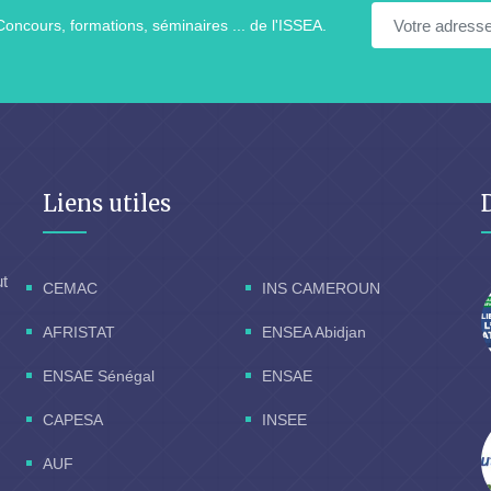
Concours, formations, séminaires ... de l'ISSEA.
Liens utiles
ut
CEMAC
INS CAMEROUN
AFRISTAT
ENSEA Abidjan
ENSAE Sénégal
ENSAE
CAPESA
INSEE
AUF