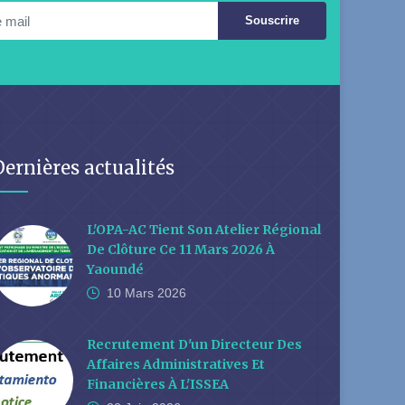
Souscrire
Dernières actualités
L'OPA-AC Tient Son Atelier Régional
De Clôture Ce 11 Mars 2026 À
Yaoundé
10 Mars
2026
Recrutement D'un Directeur Des
Affaires Administratives Et
Financières À L'ISSEA