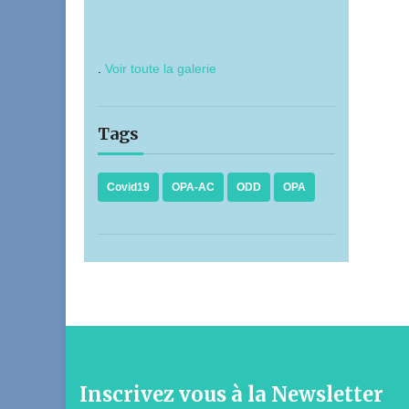
.
Voir toute la galerie
Tags
Covid19
OPA-AC
ODD
OPA
Inscrivez vous à la Newsletter