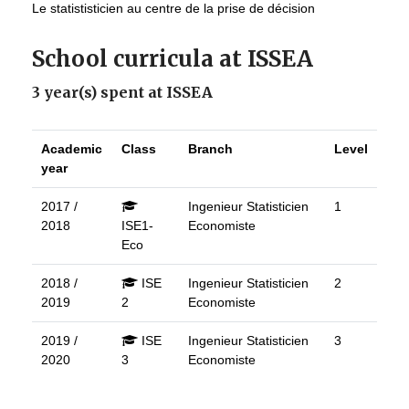
Le statististicien au centre de la prise de décision
School curricula at ISSEA
3 year(s) spent at ISSEA
Academic
Class
Branch
Level
year
2017 /
Ingenieur Statisticien
1
2018
ISE1-
Economiste
Eco
2018 /
ISE
Ingenieur Statisticien
2
2019
2
Economiste
2019 /
ISE
Ingenieur Statisticien
3
2020
3
Economiste