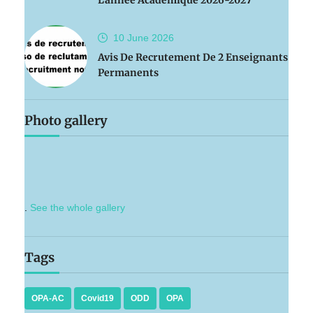
L'année Académique 2026-2027
10 June
2026
Avis De Recrutement De 2 Enseignants
Permanents
Photo gallery
.
See the whole gallery
Tags
OPA-AC
Covid19
ODD
OPA