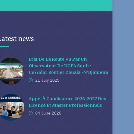
Latest news
Etat De La Route Vu Par Un
Observateur De L’OPA Sur Le
Corridor Routier Douala -N’Djamena
21 July
2025
Appel À Candidature 2026-2027 Des
Licence Et Master Professionnels
04 June
2026