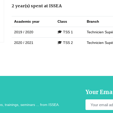
2 year(s) spent at ISSEA
Academic year
Class
Branch
2019 / 2020
TSS 1
Technicien Supér
2020 / 2021
TSS 2
Technicien Supér
Your Ema
s, trainings, seminars ... from ISSEA.