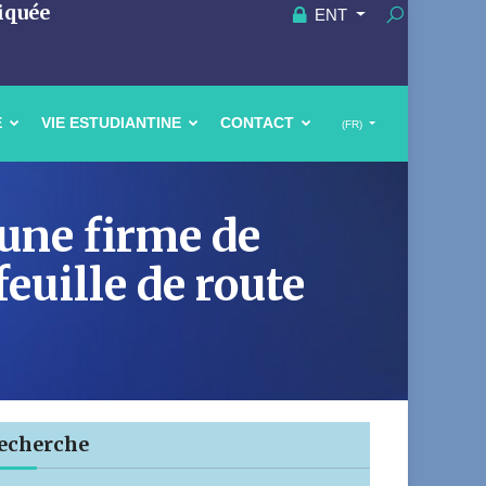
iquée
ENT
E
VIE ESTUDIANTINE
CONTACT
(FR)
une firme de
euille de route
echerche