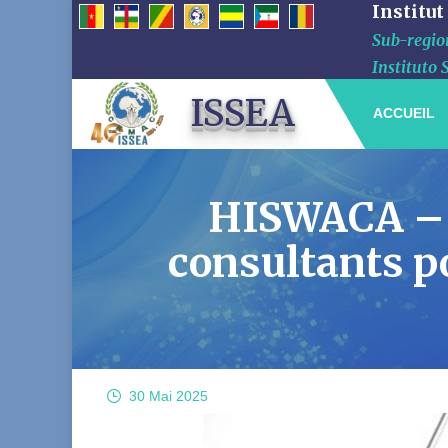
Institut
Sub-region
Instituto 
ISSEA
ACCUEIL
HISWACA – S
consultants po
30 Mai
2025