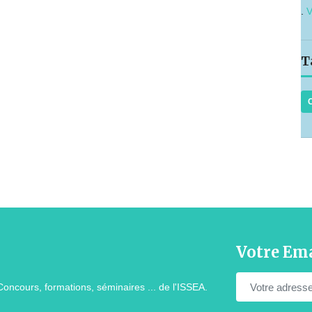
.
V
T
Votre Ema
Concours, formations, séminaires ... de l'ISSEA.