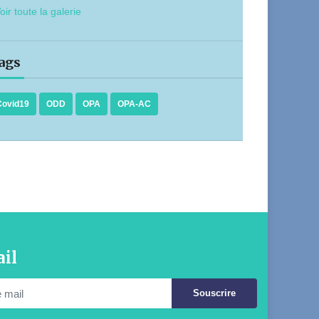
oir toute la galerie
ags
Covid19
ODD
OPA
OPA-AC
il
Souscrire