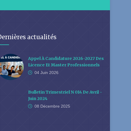
Dernières actualités
Appel À Candidature 2026-2027 Des
Licence Et Master Professionnels
04 Juin
2026
Bulletin Trimestriel N 014 De Avril -
Juin 2024
08 Décembre
2025