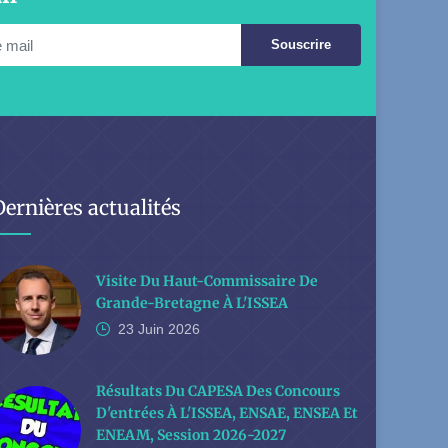
Souscrire
Dernières actualités
Visite Du Haut-Commissaire De
Grande-Bretagne À L'ISSEA
23 Juin
2026
Résultats Du CAPESA Des Concours
D'entrées À L'ISSEA, ENSAE, ENSEA Et
ENEAM, Session 2026-2027