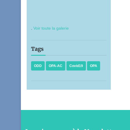
.
Voir toute la galerie
Tags
ODD
OPA-AC
Covid19
OPA