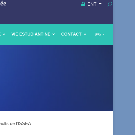
uée
ENT
E
VIE ESTUDIANTINE
CONTACT
(FR)
aults de l'ISSEA