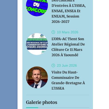
Des Concours
D'entrées À L'ISSEA,
ENSAE, ENSEA Et
ENEAM, Session
2026-2027
10 Mars
2026
L'OPA-AC Tient Son
Atelier Régional De
Clôture Ce 11 Mars
2026 À Yaoundé
23 Juin
2026
Visite Du Haut-
Commissaire De
Grande-Bretagne À
L'ISSEA
Galerie photos