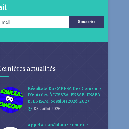
il
Souscrire
Dernières actualités
Résultats Du CAPESA Des Concours
D'entrées À L'ISSEA, ENSAE, ENSEA
Et ENEAM, Session 2026-2027
03 Juillet
2026
Appel À Candidature Pour Le