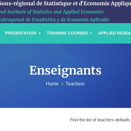
 Sous-régional de Statistique et d'Economie Appliq
al Institute of Statistics and Applied Economics
Subregional de Estadística y de Economía Aplicada
PRESENTATION
TRAINING COURSES
APPLIED RESE
Enseignants
Home
Teachers
Find the list of teachers default