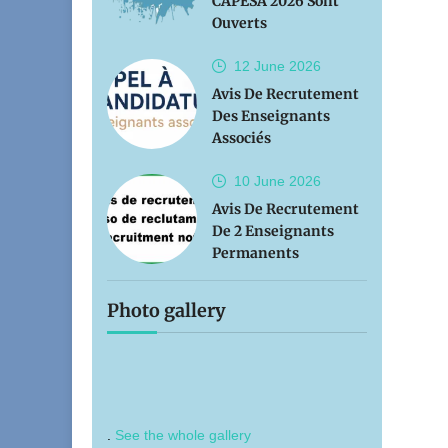
CAPESA 2026 Sont
Ouverts
12 June
2026
Avis De Recrutement
Des Enseignants
Associés
10 June
2026
Avis De Recrutement
De 2 Enseignants
Permanents
Photo gallery
.
See the whole gallery