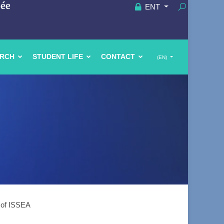
uée
ENT
ARCH
STUDENT LIFE
CONTACT
(EN)
s of ISSEA