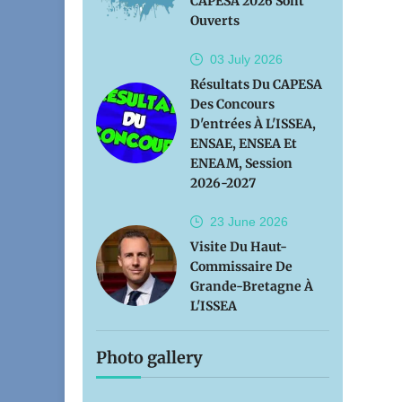
CAPESA 2026 Sont
Ouverts
03 July
2026
Résultats Du CAPESA
Des Concours
D'entrées À L'ISSEA,
ENSAE, ENSEA Et
ENEAM, Session
2026-2027
23 June
2026
Visite Du Haut-
Commissaire De
Grande-Bretagne À
L'ISSEA
Photo gallery