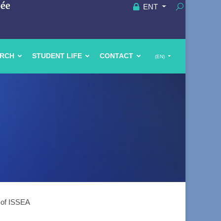
uée
ENT
ARCH
STUDENT LIFE
CONTACT
(EN)
s of ISSEA