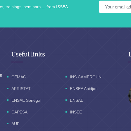
s, trainings, seminars ... from ISSEA.
Useful links
ut
CEMAC
INS CAMEROUN
AFRISTAT
ENSEA Abidjan
ENSAE Sénégal
ENSAE
CAPESA
INSEE
AUF