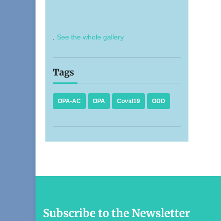
.
See the whole gallery
Tags
OPA-AC
OPA
Covid19
ODD
Subscribe to the Newsletter