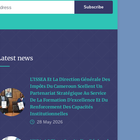
Subscribe
Latest news
L’ISSEA Et La Direction Générale Des
Impôts Du Cameroun Scellent Un
Partenariat Stratégique Au Service
De La Formation D’excellence Et Du
Renforcement Des Capacités
Institutionnelles
28 May
2026