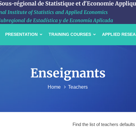
 Sous-régional de Statistique et d'Economie Appliq
al Institute of Statistics and Applied Economics
Subregional de Estadística y de Economía Aplicada
PRESENTATION
TRAINING COURSES
APPLIED RESE
Enseignants
Home
Teachers
Find the list of teachers default