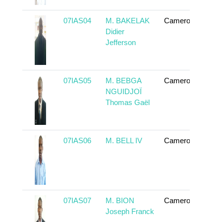
07IAS04
M. BAKELAK
Cameroun
En 
Didier
Jefferson
07IAS05
M. BEBGA
Cameroun
En 
NGUIDJOÏ
Thomas Gaël
07IAS06
M. BELL IV
Cameroun
En 
07IAS07
M. BION
Cameroun
En 
Joseph Franck