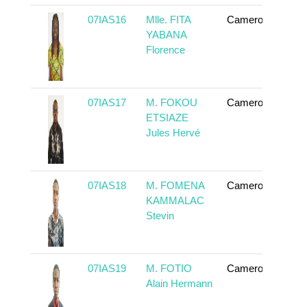
07IAS16
Mlle. FITA
Cameroun
En 
YABANA
Florence
07IAS17
M. FOKOU
Cameroun
En 
ETSIAZE
Jules Hervé
07IAS18
M. FOMENA
Cameroun
En 
KAMMALAC
Stevin
07IAS19
M. FOTIO
Cameroun
En 
Alain Hermann