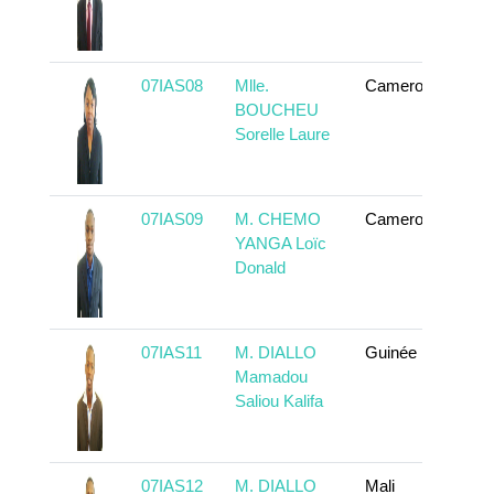
07IAS08
Mlle.
Cameroun
En 
BOUCHEU
Sorelle Laure
07IAS09
M. CHEMO
Cameroun
En 
YANGA Loïc
Donald
07IAS11
M. DIALLO
Guinée
En 
Mamadou
Saliou Kalifa
07IAS12
M. DIALLO
Mali
En 