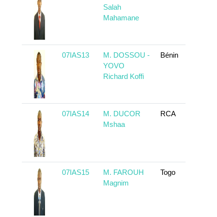
Salah
Mahamane
07IAS13
M. DOSSOU -
Bénin
En 
YOVO
Richard Koffi
07IAS14
M. DUCOR
RCA
En 
Mshaa
07IAS15
M. FAROUH
Togo
En 
Magnim