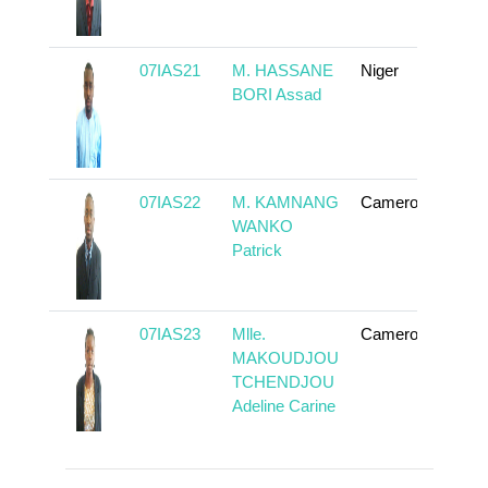
07IAS21
M. HASSANE
Niger
En 
BORI Assad
07IAS22
M. KAMNANG
Cameroun
En 
WANKO
Patrick
07IAS23
Mlle.
Cameroun
En 
MAKOUDJOU
TCHENDJOU
Adeline Carine