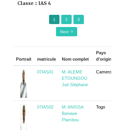
Classe :: IAS 4
1
2
3
Next
Pays
Portrait
matricule
Nom complet
d'origine
Act
07IAS01
M. ALEME
Cameroun
En 
ETOUNGOU
Joé Stéphane
07IAS02
M. ANISSA
Togo
En 
Banawe
Plambou