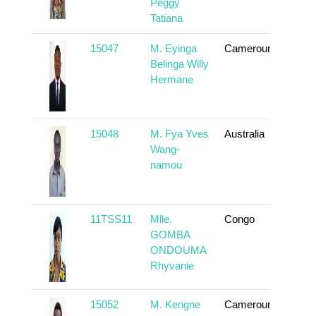
Peggy
Tatiana
15047
M. Eyinga
Cameroun
En sa
Belinga Willy
Hermane
15048
M. Fya Yves
Australia
En sa
Wang-
namou
11TSS11
Mlle.
Congo
En sa
GOMBA
ONDOUMA
Rhyvanie
15052
M. Kengne
Cameroun
En sa