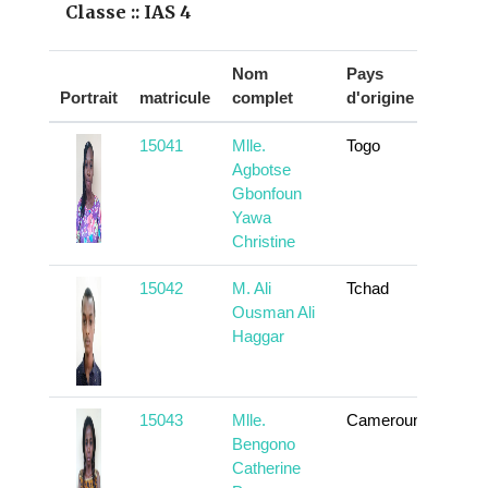
Classe :: IAS 4
Nom
Pays
Portrait
matricule
complet
d'origine
Actio
15041
Mlle.
Togo
En sa
Agbotse
Gbonfoun
Yawa
Christine
15042
M. Ali
Tchad
En sa
Ousman Ali
Haggar
15043
Mlle.
Cameroun
En sa
Bengono
Catherine