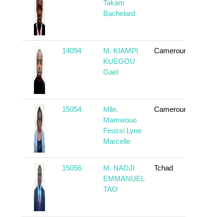
Takam
Bachelard
14094
M. KIAMPI
Cameroun
En sa
KUEGOU
Gaël
15054
Mlle.
Cameroun
En sa
Mamwouo
Feussi Lyne
Marcelle
15056
M. NADJI
Tchad
En sa
EMMANUEL
TAO