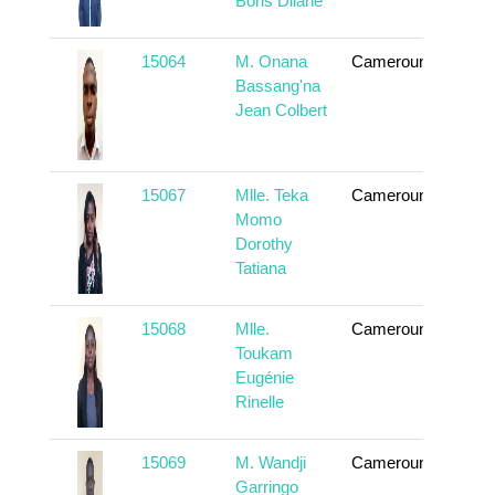
Boris Dilane
15064
M. Onana
Cameroun
En sa
Bassang'na
Jean Colbert
15067
Mlle. Teka
Cameroun
En sa
Momo
Dorothy
Tatiana
15068
Mlle.
Cameroun
En sa
Toukam
Eugénie
Rinelle
15069
M. Wandji
Cameroun
En sa
Garringo