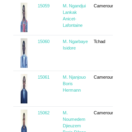
15059
M. Ngandjui
Cameroun
En sa
Lankak
Anicet-
Lafontaine
15060
M. Ngarbaye
Tchad
En sa
Isidore
15061
M. Njanjouo
Cameroun
En sa
Boris
Hermann
15062
M.
Cameroun
En sa
Noumedem
Djieuzem