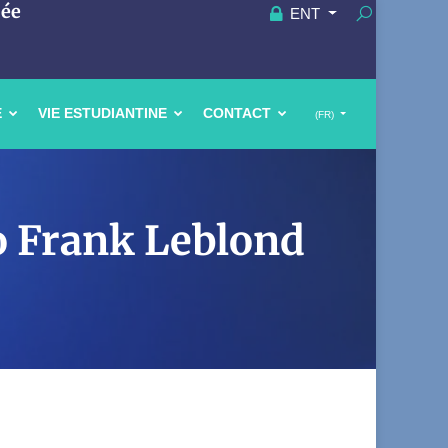
uée
ENT
E
VIE ESTUDIANTINE
CONTACT
(FR)
go Frank Leblond