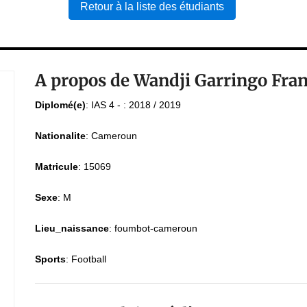
Retour à la liste des étudiants
A propos de Wandji Garringo Fra
Diplomé(e)
:
IAS 4 - : 2018 / 2019
Nationalite
:
Cameroun
Matricule
:
15069
Sexe
:
M
Lieu_naissance
:
foumbot-cameroun
Sports
:
Football