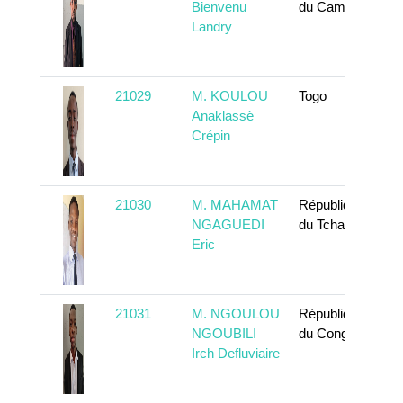
Bienvenu
du Cameroun
Landry
21029
M. KOULOU
Togo
Anaklassè
Crépin
21030
M. MAHAMAT
République
NGAGUEDI
du Tchad
Eric
21031
M. NGOULOU
République
NGOUBILI
du Congo
Irch Defluviaire