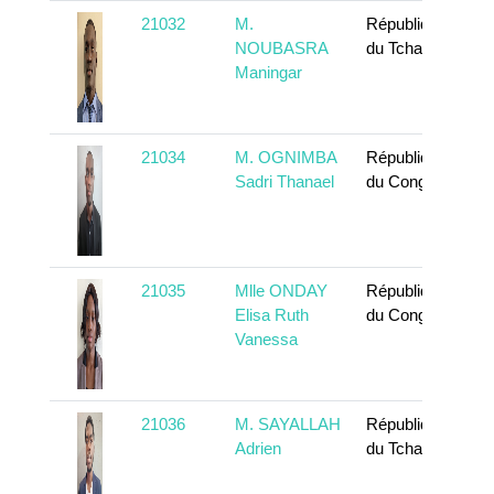
21032
M.
République
NOUBASRA
du Tchad
Maningar
21034
M. OGNIMBA
République
Sadri Thanael
du Congo
21035
Mlle ONDAY
République
Elisa Ruth
du Congo
Vanessa
21036
M. SAYALLAH
République
Adrien
du Tchad