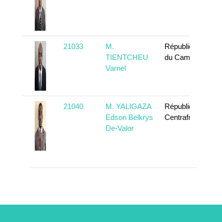
21033
M.
République
TIENTCHEU
du Cameroun
Varnel
21040
M. YALIGAZA
République
Edson Belkrys
Centrafricaine
De-Valor