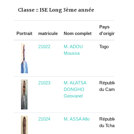
Classe :: ISE Long 3ème année
Pays
Portrait
matricule
Nom complet
d'origine
21022
M. ADOU
Togo
Moussa
21023
M. ALATSA
République
DONGHO
du Cameroun
Geovanel
21024
M. ASSA Allo
République
du Tchad