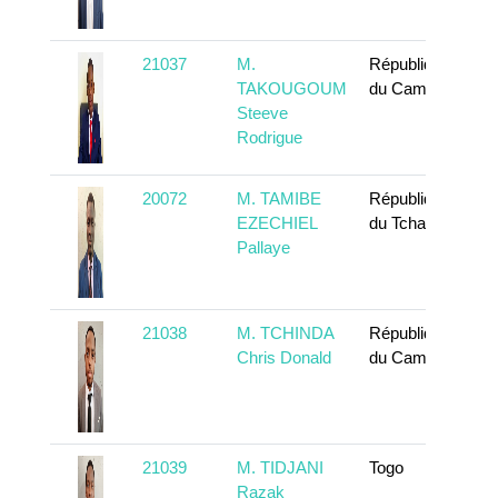
21037
M.
République
TAKOUGOUM
du Cameroun
Steeve
Rodrigue
20072
M. TAMIBE
République
EZECHIEL
du Tchad
Pallaye
21038
M. TCHINDA
République
Chris Donald
du Cameroun
21039
M. TIDJANI
Togo
Razak