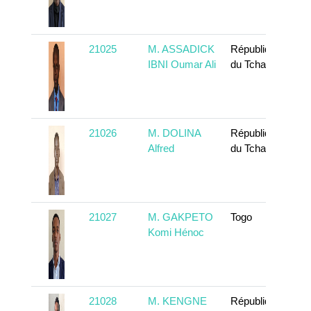
21025
M. ASSADICK
République
IBNI Oumar Ali
du Tchad
21026
M. DOLINA
République
Alfred
du Tchad
21027
M. GAKPETO
Togo
Komi Hénoc
21028
M. KENGNE
République