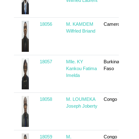
Wllfried Laurent
18056
M. KAMDEM
Cameroun
En
Wilfrled Briand
18057
Mlle. KY
Burkina
En
Kankou Fatima
Faso
Imelda
18058
M. LOUMEKA
Congo
En
Joseph Joberty
18059
M.
Congo
En