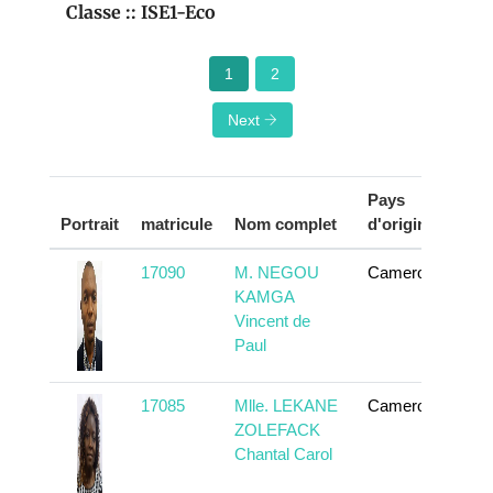
Classe :: ISE1-Eco
1
2
Next
Pays
Portrait
matricule
Nom complet
d'origine
Act
17090
M. NEGOU
Cameroun
En
KAMGA
Vincent de
Paul
17085
Mlle. LEKANE
Cameroun
En
ZOLEFACK
Chantal Carol