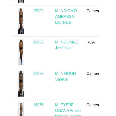
17089
M. NDIOMO
Cameroun
En
AMBASSA
Laurence
15083
M. NGOMBE
RCA
En
Josephat
17088
M. N’NOUH
Cameroun
En
Samuel
18055
M. EYEBE
Cameroun
En
ONANA Arnold