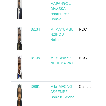
MAPANGOU
DIVASSA
Harold Freiz
Donald
18134
M. MAYUMBU
RDC
En
NZINDU
Nelson
18135
M. MBWA SE
RDC
En
NEHEMA Paul
18061
Mlle. MFONO
Cameroun
En
ASSEMBE
Danielle Kevina