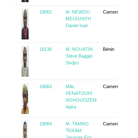
18062
M. NEWOU
Cameroun
En
MEUGHOYI
Daniel Ivan
18136
M. NOUATIN
Bénin
En
Stève Baggio
Sèdjro
18063
Mlle.
Cameroun
En
PENATOUHI
NGHOUOZEM
Ajara
18064
M. TAMNO
Cameroun
En
TEKAM
Jacques Eric