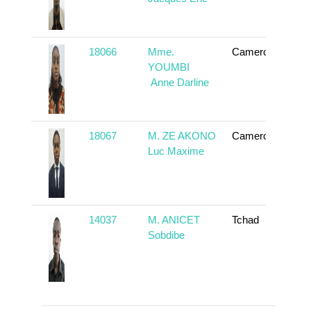
18066
Mme.
Cameroun
En
YOUMBI
Anne Darline
18067
M. ZE AKONO
Cameroun
En
Luc Maxime
14037
M. ANICET
Tchad
En
Sobdibe