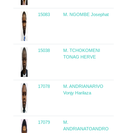
15083
M. NGOMBE Josephat
RCA
15038
M. TCHOKOMENI
Camerou
TONAG HERVE
17078
M. ANDRIANARIVO
Madagas
Vonjy Harilaza
17079
M.
Madagas
ANDRIANATOANDRO