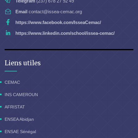
Telegram
(237) 678 27 92 49
Email
contact@issea-cemac.org
https://www.facebook.com/IsseaCemac/
https://www.linkedin.com/school/issea-cemac/
Liens utiles
CEMAC
INS CAMEROUN
AFRISTAT
ENSEA Abidjan
ENSAE Sénégal