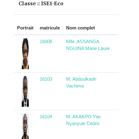
Classe :: ISE1-Eco
Pays
Portrait
matricule
Nom complet
d'origine
16008
Mlle. ASSANGA
Camerou
NGUINA Marie Laure
16103
M. Abdoulkadri
Camerou
Vachima
16104
M. AKAKPO Yao
Togo
Nyanyuie Cédric