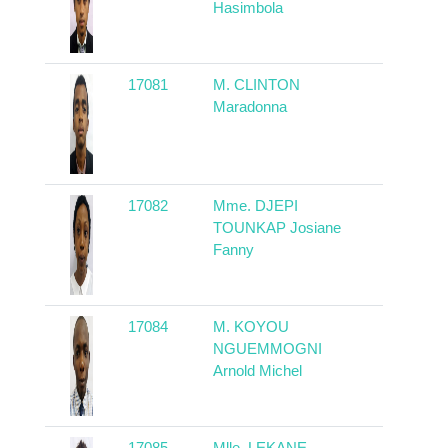
Hasimbola
17081
M. CLINTON
Madagas
Maradonna
17082
Mme. DJEPI
Camerou
TOUNKAP Josiane
Fanny
17084
M. KOYOU
Camerou
NGUEMMOGNI
Arnold Michel
17085
Mlle. LEKANE
Camerou