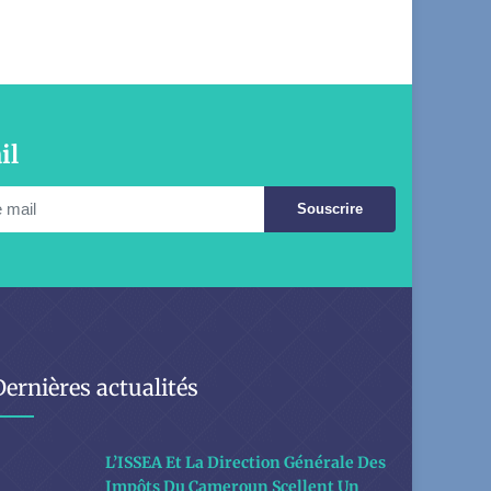
il
Souscrire
Dernières actualités
L’ISSEA Et La Direction Générale Des
Impôts Du Cameroun Scellent Un