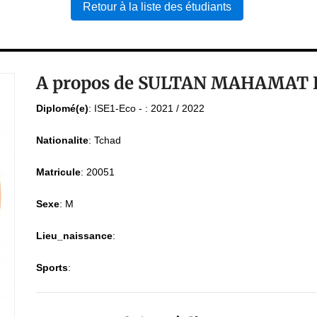
Retour à la liste des étudiants
A propos de SULTAN MAHAMAT 
Diplomé(e)
:
ISE1-Eco - : 2021 / 2022
Nationalite
:
Tchad
Matricule
:
20051
Sexe
:
M
Lieu_naissance
:
Sports
: