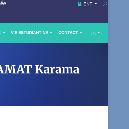
uée
ENT
E
VIE ESTUDIANTINE
CONTACT
(FR)
AHAMAT Karama