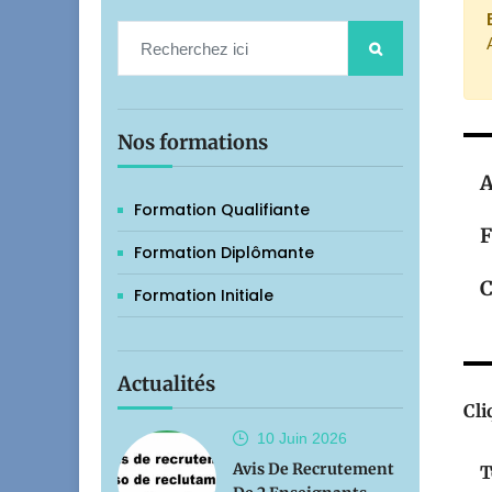
Nos formations
A
Formation Qualifiante
F
Formation Diplômante
C
Formation Initiale
Actualités
Cli
10 Juin
2026
Avis De Recrutement
T