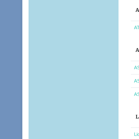
A
AT
A
AS
AS
AS
L
Li