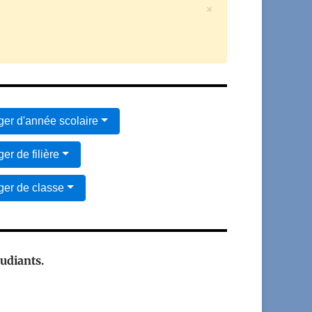
×
er d'année scolaire
er de filière
er de classe
tudiants.