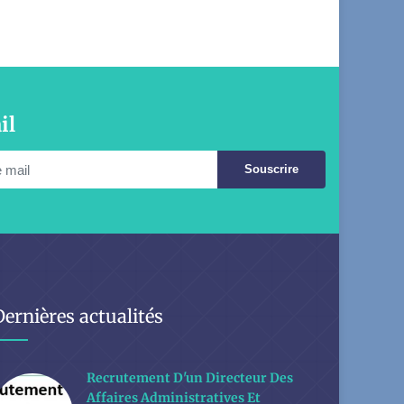
il
Souscrire
Dernières actualités
Recrutement D'un Directeur Des
Affaires Administratives Et