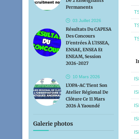
De 2 Enseignants
Permanents
TS
03 Juillet
2026
TS
Résultats Du CAPESA
Des Concours
TS
D'entrées À L'ISSEA,
ENSAE, ENSEA Et
ENEAM, Session
I
2026-2027
10 Mars
2026
IS
L'OPA-AC Tient Son
Atelier Régional De
IS
Clôture Ce 11 Mars
IS
2026 À Yaoundé
IS
Galerie photos
IS