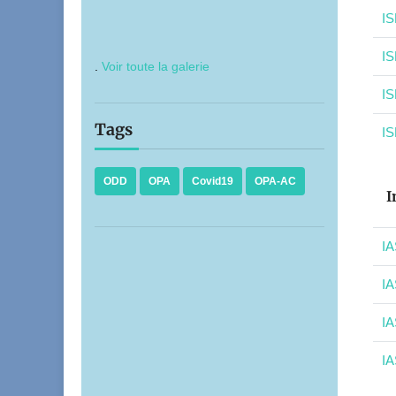
IS
IS
.
Voir toute la galerie
IS
Tags
IS
ODD
OPA
Covid19
OPA-AC
I
IA
IA
IA
IA