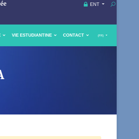
uée
ENT
E
VIE ESTUDIANTINE
CONTACT
(FR)
A