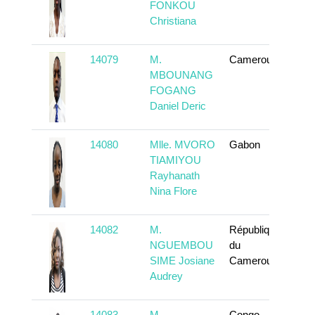
FONKOU
Christiana
14079
M.
Cameroun
En 
MBOUNANG
FOGANG
Daniel Deric
14080
Mlle. MVORO
Gabon
En 
TIAMIYOU
Rayhanath
Nina Flore
14082
M.
République
En 
NGUEMBOU
du
SIME Josiane
Cameroun
Audrey
14083
M.
Congo