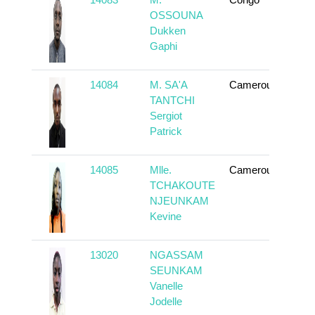
En 
OSSOUNA
Dukken
Gaphi
14084
M. SA'A
Cameroun
En 
TANTCHI
Sergiot
Patrick
14085
Mlle.
Cameroun
En 
TCHAKOUTE
NJEUNKAM
Kevine
13020
NGASSAM
En 
SEUNKAM
Vanelle
Jodelle