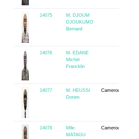
14075
M. DJOUM
En 
DJOUKUMO
Bernard
14076
M. EDANE
En 
Michel
Francklin
14077
M. HEUSSI
Cameroun
En 
Dorien
14078
Mlle.
Cameroun
En 
MATAGU