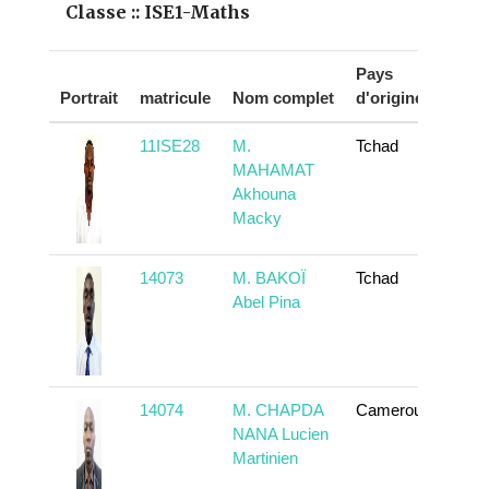
Classe :: ISE1-Maths
Pays
Portrait
matricule
Nom complet
d'origine
Act
11ISE28
M.
Tchad
En 
MAHAMAT
Akhouna
Macky
14073
M. BAKOÏ
Tchad
En 
Abel Pina
14074
M. CHAPDA
Cameroun
En 
NANA Lucien
Martinien