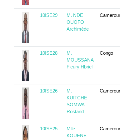
10ISE29
M. NDE
Cameroun
En sa
OUOFO
Archimède
10ISE28
M.
Congo
En sa
MOUSSANA
Fleury Hbriel
10ISE26
M.
Cameroun
En sa
KUITCHE
SOMWA
Rostand
10ISE25
Mlle.
Cameroun
En sa
KOUENE