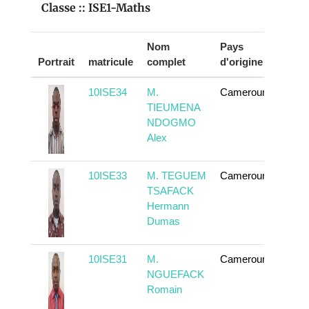
Classe :: ISE1-Maths
Nom
Pays
Portrait
matricule
complet
d'origine
Actio
10ISE34
M.
Cameroun
En sa
TIEUMENA
NDOGMO
Alex
10ISE33
M. TEGUEM
Cameroun
En sa
TSAFACK
Hermann
Dumas
10ISE31
M.
Cameroun
En sa
NGUEFACK
Romain