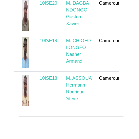
10ISE20
M. DAGBA
Cameroun
En sa
NDONGO
Gaston
Xavier
10ISE19
M. CHIOFO
Cameroun
En sa
LONGFO
Nasher
Armand
10ISE18
M. ASSOUA
Cameroun
En sa
Hermann
Rodrigue
Stève