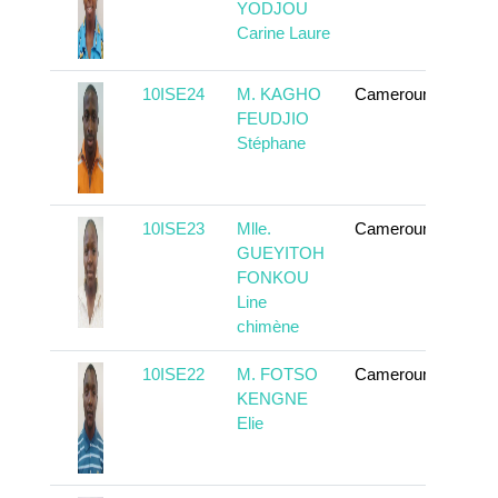
YODJOU
Carine Laure
10ISE24
M. KAGHO
Cameroun
En sa
FEUDJIO
Stéphane
10ISE23
Mlle.
Cameroun
En sa
GUEYITOH
FONKOU
Line
chimène
10ISE22
M. FOTSO
Cameroun
En sa
KENGNE
Elie