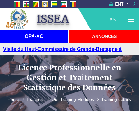
ENT
ISSEA
(EN)
OPA-AC
ANNONCES
Visite du Haut-Commissaire de Grande-Bretagne à
l'ISSEA
Licence Professionnelle en
Gestion et Traitement
Statistique des Données
Home
Teachers
Our Training Modules
Training details