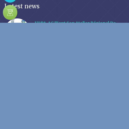
Latest news
L'OPA-AC Tient Son Atelier Régional De
Clôture Ce 11 Mars 2026 À Yaoundé
10 March
2026
L’ISSEA Et La Direction Générale Des
Impôts Du Cameroun Scellent Un
Partenariat Stratégique Au Service De La
Formation D’excellence Et Du
Renforcement Des Capacités
Institutionnelles
28 May
2026
Copyright © 2026 ISSEA