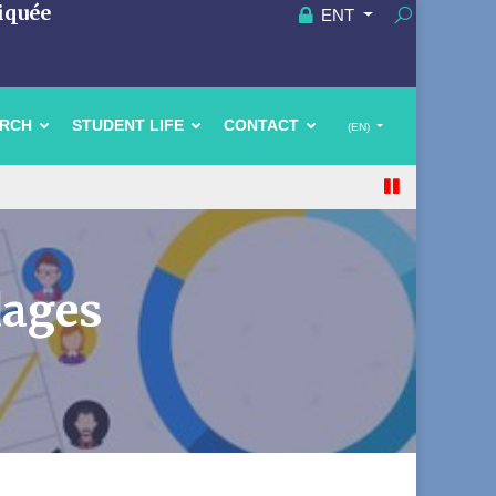
iquée
ENT
ARCH
STUDENT LIFE
CONTACT
(EN)
dages