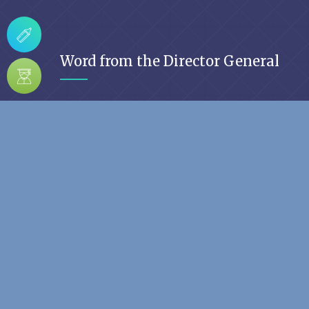
Word from the Director General
Ecole au service de l’intégration, l’Instit
Sous-régional de Statistique et
d’Economie Appliquée (...
Read
WhatsApp
(237) 678 27 92 49
Telegram
(237) 678 27 92 49
Email
contact@issea-cemac.org
https://www.facebook.com/IsseaCemac/
https://www.linkedin.com/school/issea-cemac/