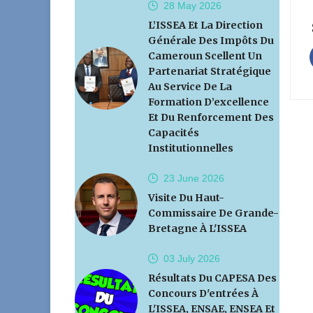
28 May
2026
L’ISSEA Et La Direction
Générale Des Impôts Du
Cameroun Scellent Un
Partenariat Stratégique
Au Service De La
Formation D’excellence
Et Du Renforcement Des
Capacités
Institutionnelles
23 June
2026
Visite Du Haut-
Commissaire De Grande-
Bretagne À L'ISSEA
03 July
2026
Résultats Du CAPESA Des
Concours D'entrées À
L'ISSEA, ENSAE, ENSEA Et