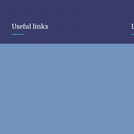
Useful links
ut
CEMAC
INS CAMEROUN
AFRISTAT
ENSEA Abidjan
ENSAE Sénégal
ENSAE
CAPESA
INSEE
AUF