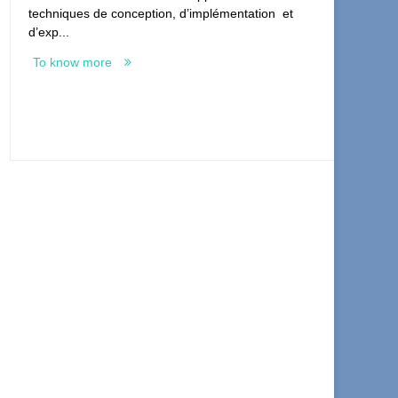
techniques de conception, d’implémentation et
Am
d’exp...
œu
no
To know more
T