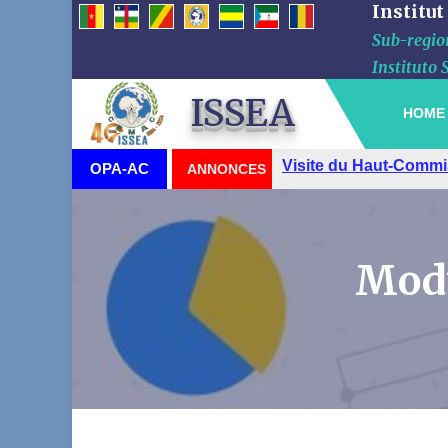
Institut
Sub-region
Instituto 
ISSEA
HOME
Visite du Haut-Commi
OPA-AC
ANNONCES
Modu