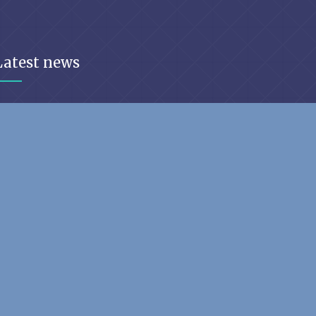
Latest news
Appel À Candidature 2026-2027 Des
Licence Et Master Professionnels
04 June
2026
Résultats Du CAPESA Des Concours
D'entrées À L'ISSEA, ENSAE, ENSEA
Et ENEAM, Session 2026-2027
03 July
2026