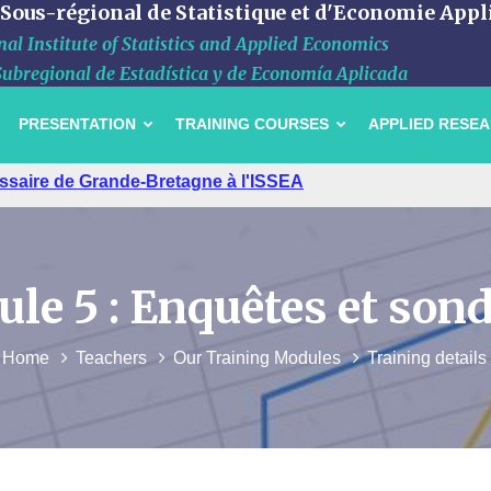
 Sous-régional de Statistique et d'Economie Appl
al Institute of Statistics and Applied Economics
Subregional de Estadística y de Economía Aplicada
PRESENTATION
TRAINING COURSES
APPLIED RESE
ssaire de Grande-Bretagne à l'ISSEA
le 5 : Enquêtes et son
Home
Teachers
Our Training Modules
Training details