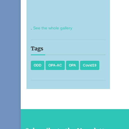
.
See the whole gallery
Tags
ODD
OPA-AC
OPA
Covid19