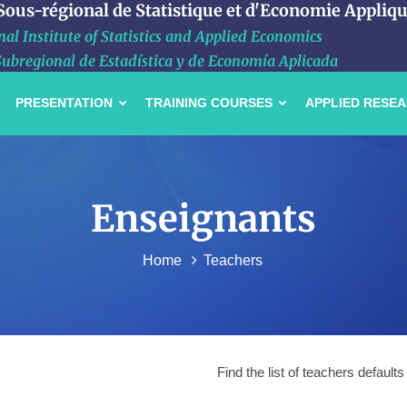
 Sous-régional de Statistique et d'Economie Appliq
al Institute of Statistics and Applied Economics
Subregional de Estadística y de Economía Aplicada
PRESENTATION
TRAINING COURSES
APPLIED RESE
Enseignants
Home
Teachers
Find the list of teachers default