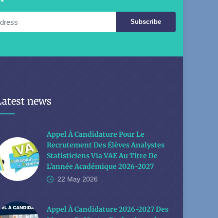
Subscribe
Latest news
Appel À Candidature Pour Le
Recrutement Des Élèves Analystes
Statisticiens Via VAE Au Titre De
L'année Académique 2026-2027
22 May
2026
Appel À Candidature 2026-2027 Des