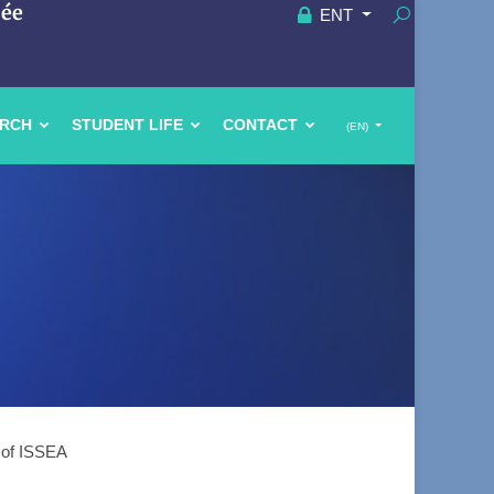
uée
ENT
ARCH
STUDENT LIFE
CONTACT
(EN)
s of ISSEA