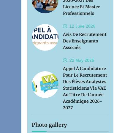
2026-2027 Des
Licence Et Master
Professionnels
12 June
2026
Avis De Recrutement
Des Enseignants
Associés
22 May
2026
Appel À Candidature
Pour Le Recrutement
Des Élèves Analystes
Statisticiens Via VAE
Au Titre De L'année
Académique 2026-
2027
Photo gallery