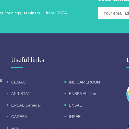
s, trainings, seminars ... from ISSEA.
Useful links
ut
CEMAC
INS CAMEROUN
AFRISTAT
ENSEA Abidjan
ENSAE Sénégal
ENSAE
CAPESA
INSEE
AUF