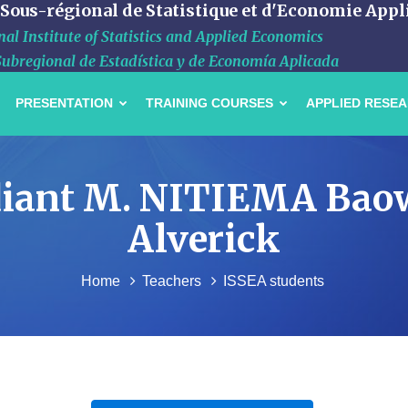
 Sous-régional de Statistique et d'Economie Appl
al Institute of Statistics and Applied Economics
Subregional de Estadística y de Economía Aplicada
PRESENTATION
TRAINING COURSES
APPLIED RESE
tudiant M. NITIEMA Bao
Alverick
Home
Teachers
ISSEA students