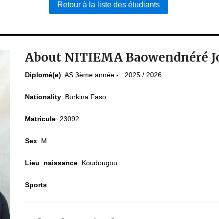
Retour à la liste des étudiants
About NITIEMA Baowendnéré Jor
Diplomé(e)
:
AS 3ème année - : 2025 / 2026
Nationality
:
Burkina Faso
Matricule
:
23092
Sex
:
M
Lieu_naissance
:
Koudougou
Sports
: