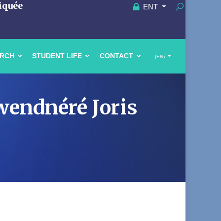
iquée
ENT
ARCH
STUDENT LIFE
CONTACT
(EN)
wendnéré Joris