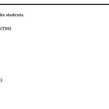
 its students.
 (TSS)
E)