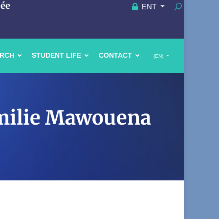
uée
ENT
ARCH
STUDENT LIFE
CONTACT
(EN)
Emilie Mawouena