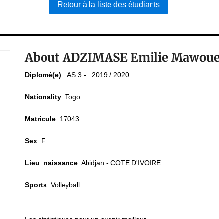
Retour à la liste des étudiants
About ADZIMASE Emilie Mawou
Diplomé(e)
:
IAS 3 - : 2019 / 2020
Nationality
:
Togo
Matricule
:
17043
Sex
:
F
Lieu_naissance
:
Abidjan - COTE D'IVOIRE
Sports
:
Volleyball