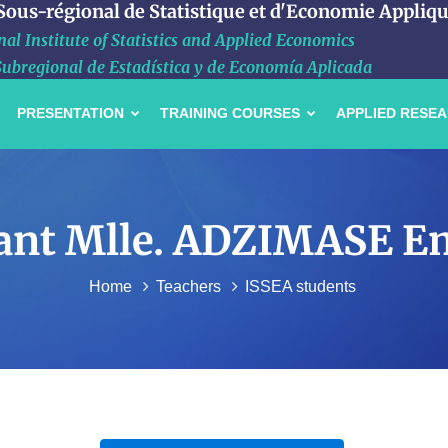
 Sous-régional de Statistique et d'Economie Appliq
al Institute of Statistics and Applied Economics
Subregional de Estadística y de Economía Aplicada
PRESENTATION
TRAINING COURSES
APPLIED RESE
udiant Mlle. ADZIMASE 
Home
Teachers
ISSEA students